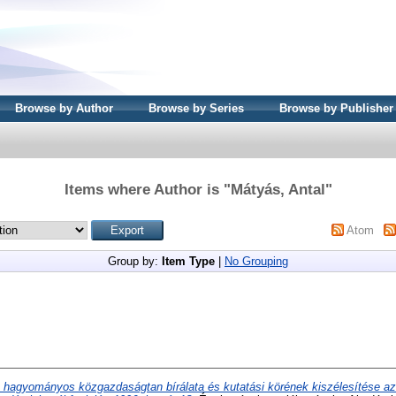
Browse by Author
Browse by Series
Browse by Publisher
Items where Author is "
Mátyás, Antal
"
Atom
Group by:
Item Type
|
No Grouping
 hagyományos közgazdaságtan bírálata és kutatási körének kiszélesítése az 