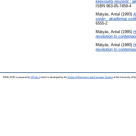
képviselői részéről : a
ISBN 963-05-7459-4
Mátyás, Antal
(1993)
A
során : akadémiai szék
6555-2
Mátyás, Antal
(1985)
H
revolution to contempo
Mátyás, Antal
(1980)
H
revolution to contempo
REAL-EOD is powered by
EPrints 3
which is developed by the
School of Electronics and Computer Science
at the University of 