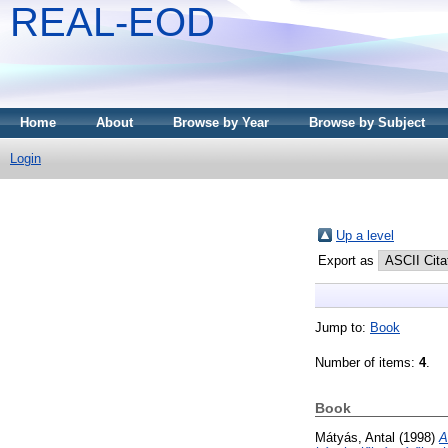
REAL-EOD
Home
About
Browse by Year
Browse by Subject
Login
Up a level
Export as
Jump to:
Book
Number of items:
4
.
Book
Mátyás, Antal
(1998)
A