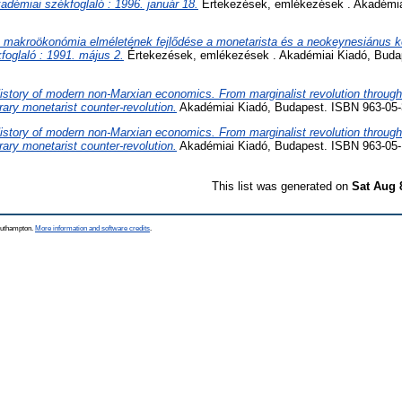
kadémiai székfoglaló : 1996. január 18.
Értekezések, emlékezések . Akadémia
 makroökonómia elméletének fejlődése a monetarista és a neokeynesiánus kö
foglaló : 1991. május 2.
Értekezések, emlékezések . Akadémiai Kiadó, Buda
istory of modern non-Marxian economics. From marginalist revolution throug
rary monetarist counter-revolution.
Akadémiai Kiadó, Budapest. ISBN 963-05-
istory of modern non-Marxian economics. From marginalist revolution throug
rary monetarist counter-revolution.
Akadémiai Kiadó, Budapest. ISBN 963-05-
This list was generated on
Sat Aug 
Southampton.
More information and software credits
.