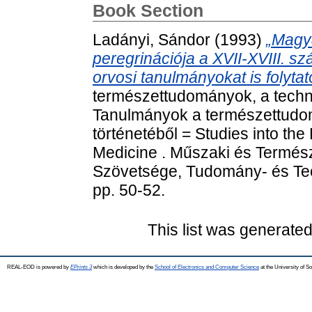
Book Section
Ladányi, Sándor
(1993)
„Magya
peregrinációja a XVII-XVIII. s
orvosi tanulmányokat is folytat
természettudományok, a techni
Tanulmányok a természettudom
történetéből = Studies into th
Medicine . Műszaki és Termés
Szövetsége, Tudomány- és Tech
pp. 50-52.
This list was generate
REAL-EOD is powered by
EPrints 3
which is developed by the
School of Electronics and Computer Science
at the University of 