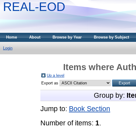
REAL-EOD
Home
About
Browse by Year
Browse by Subject
Login
Items where Autho
Up a level
Export as
Group by:
It
Jump to:
Book Section
Number of items:
1
.