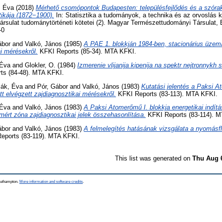
, Éva
(2018)
Mérhető csomópontok Budapesten: településfejlődés és a szórak
tikája (1872−1900).
In: Statisztika a tudományok, a technika és az orvoslás 
rsulat tudománytörténeti kötetei (2). Magyar Természettudományi Társulat, 
-0
ábor
and
Valkó, János
(1985)
A PAE 1. blokkján 1984-ben, stacionárius üzem
ai mérésekről.
KFKI Reports (85-34). MTA KFKI.
 Éva
and
Glokler, O.
(1984)
Izmerenie vlijanija kipenija na spektr nejtronnykh
ts (84-48). MTA KFKI.
sák, Éva
and
Pór, Gábor
and
Valkó, János
(1983)
Kutatási jelentés a Paksi A
tt elvégzett zajdiagnosztikai mérésekről.
KFKI Reports (83-113). MTA KFKI.
 Éva
and
Valkó, János
(1983)
A Paksi Atomerőmű I. blokkja energetikai indítá
mért zóna zajdiagnosztikai jelek összehasonlítása.
KFKI Reports (83-114). M
ábor
and
Valkó, János
(1983)
A felmelegítés hatásának vizsgálata a nyomásf
eports (83-119). MTA KFKI.
This list was generated on
Thu Aug 
Southampton.
More information and software credits
.