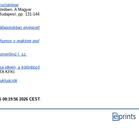
oztatóipar
körében. A Magyar
Budapest, pp. 131-144.
állapotokban elvégzett
 shumov v reaktore pod
tomerőmű I. sz.
sa idején, a különböző
TA KFKI.
luktuációk
6 08:19:56 2026 CEST
.