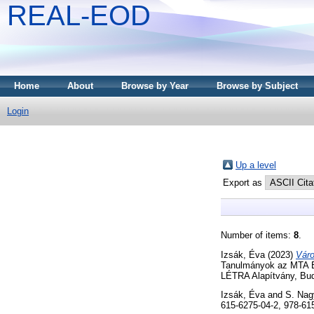
REAL-EOD
Home
About
Browse by Year
Browse by Subject
Login
Up a level
Export as
Number of items:
8
.
Izsák, Éva
(2023)
Váro
Tanulmányok az MTA Él
LÉTRA Alapítvány, Bud
Izsák, Éva
and
S. Nag
615-6275-04-2, 978-61