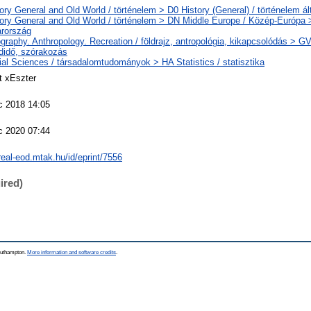
ory General and Old World / történelem > D0 History (General) / történelem ál
ory General and Old World / történelem > DN Middle Europe / Közép-Európa
rország
raphy. Anthropology. Recreation / földrajz, antropológia, kikapcsolódás > GV
didő, szórakozás
al Sciences / társadalomtudományok > HA Statistics / statisztika
t xEszter
c 2018 14:05
c 2020 07:44
/real-eod.mtak.hu/id/eprint/7556
ired)
Southampton.
More information and software credits
.