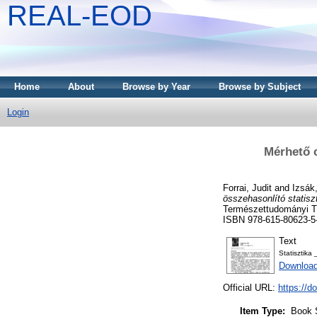
REAL-EOD
Home
About
Browse by Year
Browse by Subject
Login
Mérhető 
Forrai, Judit
and
Izsák
összehasonlító statisz
Természettudományi Tá
ISBN 978-615-80623-5
Text
Statisztika
Downloa
Official URL:
https://d
Item Type:
Book 