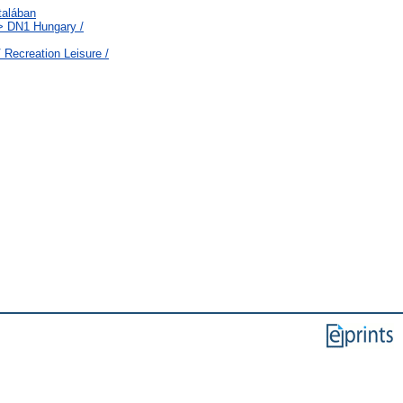
talában
 > DN1 Hungary /
 Recreation Leisure /