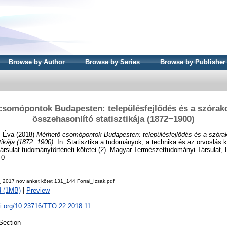
Browse by Author
Browse by Series
Browse by Publisher
csomópontok Budapesten: településfejlődés és a szórako
összehasonlító statisztikája (1872−1900)
, Éva
(2018)
Mérhető csomópontok Budapesten: településfejlődés és a szórak
tikája (1872−1900).
In: Statisztika a tudományok, a technika és az orvoslás 
rsulat tudománytörténeti kötetei (2). Magyar Természettudományi Társulat, 
-0
 _ 2017 nov anket kötet 131_144 Forrai_Izsak.pdf
d (1MB)
|
Preview
oi.org/10.23716/TTO.22.2018.11
Section