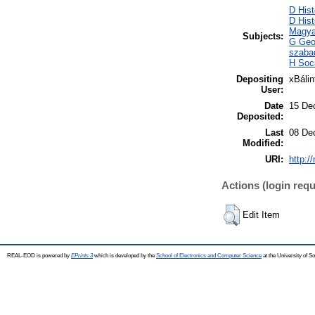
D Hist
D Hist
Magya
Subjects:
G Geog
szaba
H Soci
Depositing
xBálin
User:
Date
15 De
Deposited:
Last
08 De
Modified:
URI:
http:/
Actions (login requ
Edit Item
REAL-EOD is powered by
EPrints 3
which is developed by the
School of Electronics and Computer Science
at the University of 