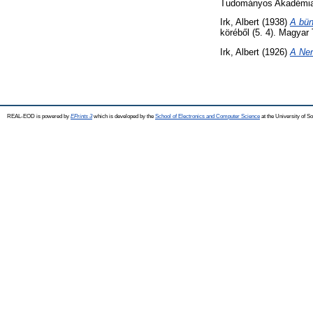
Tudományos Akadémia
Irk, Albert
(1938)
A bün
köréből (5. 4). Magya
Irk, Albert
(1926)
A Ne
REAL-EOD is powered by
EPrints 3
which is developed by the
School of Electronics and Computer Science
at the University of 