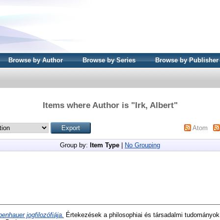
Browse by Author
Browse by Series
Browse by Publisher
Items where Author is "
Irk, Albert
"
Atom
Group by:
Item Type
|
No Grouping
enhauer jogfilozófiája.
Értekezések a philosophiai és társadalmi tudományok 