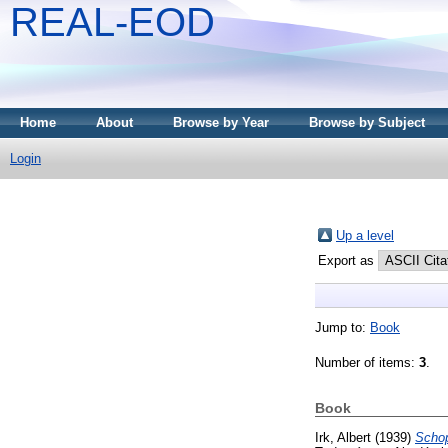
REAL-EOD
Home
About
Browse by Year
Browse by Subject
Login
Up a level
Export as
Jump to:
Book
Number of items:
3
.
Book
Irk, Albert
(1939)
Schop