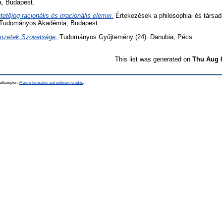
, Budapest.
tetőjog racionális és irracionális elemei.
Értekezések a philosophiai és társa
r Tudományos Akadémia, Budapest.
mzetek Szövetsége.
Tudományos Gyűjtemény (24). Danubia, Pécs.
This list was generated on
Thu Aug 
Southampton.
More information and software credits
.