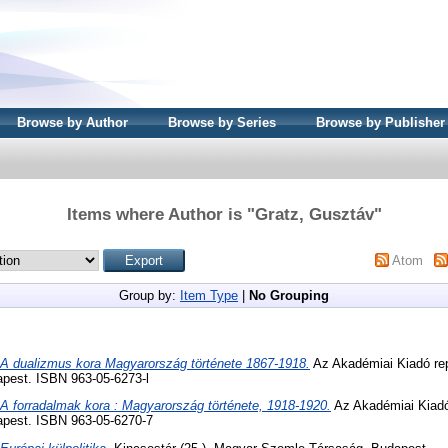
Browse by Author
Browse by Series
Browse by Publisher
Items where Author is "
Gratz, Gusztáv
"
Atom
Group by:
Item Type
|
No Grouping
A dualizmus kora Magyarország története 1867-1918.
Az Akadémiai Kiadó repr
pest. ISBN 963-05-6273-l
A forradalmak kora : Magyarország története, 1918-1920.
Az Akadémiai Kiadó 
apest. ISBN 963-05-6270-7