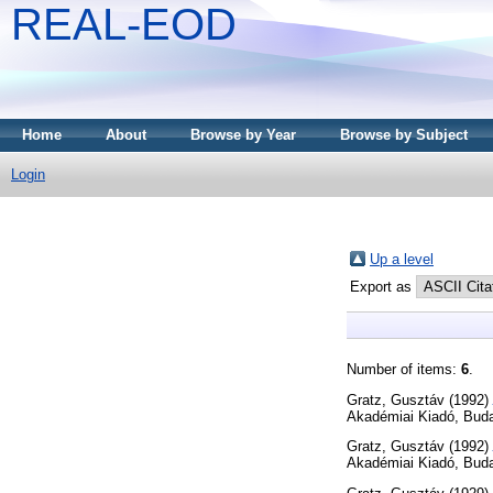
REAL-EOD
Home
About
Browse by Year
Browse by Subject
Login
Up a level
Export as
Number of items:
6
.
Gratz, Gusztáv
(1992)
Akadémiai Kiadó, Buda
Gratz, Gusztáv
(1992)
Akadémiai Kiadó, Bud