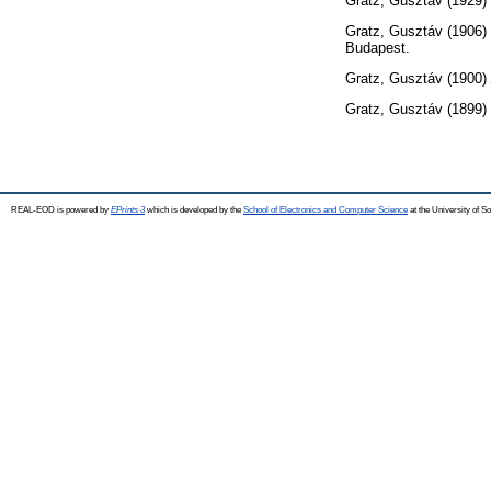
Gratz, Gusztáv
(1929)
Gratz, Gusztáv
(1906)
Budapest.
Gratz, Gusztáv
(1900)
Gratz, Gusztáv
(1899)
REAL-EOD is powered by
EPrints 3
which is developed by the
School of Electronics and Computer Science
at the University of 