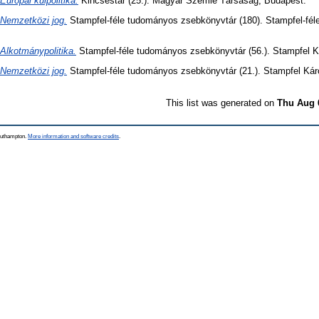
Európai külpolitika.
Kincsestár (25.). Magyar Szemle Társaság, Budapest.
Nemzetközi jog.
Stampfel-féle tudományos zsebkönyvtár (180). Stampfel-féle
Alkotmánypolitika.
Stampfel-féle tudományos zsebkönyvtár (56.). Stampfel Ká
Nemzetközi jog.
Stampfel-féle tudományos zsebkönyvtár (21.). Stampfel Káro
This list was generated on
Thu Aug 
Southampton.
More information and software credits
.