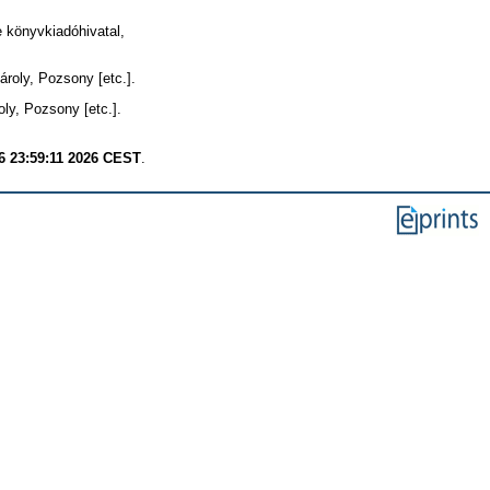
 könyvkiadóhivatal,
roly, Pozsony [etc.].
ly, Pozsony [etc.].
6 23:59:11 2026 CEST
.