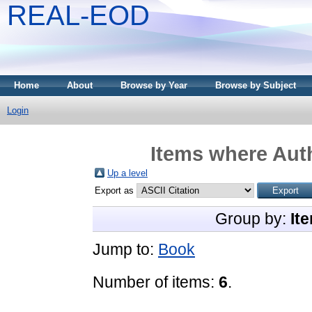
REAL-EOD
Home
About
Browse by Year
Browse by Subject
Login
Items where Auth
Up a level
Export as
Group by:
It
Jump to:
Book
Number of items:
6
.