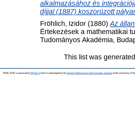
alkalmazásához és integrációj
díjjal (1887) koszorúzott pály
Fröhlich, Izidor
(1880)
Az álla
Értekezések a mathematikai t
Tudományos Akadémia, Budap
This list was generate
REAL-EOD is powered by
EPrints 3
which is developed by the
School of Electronics and Computer Science
at the University of 