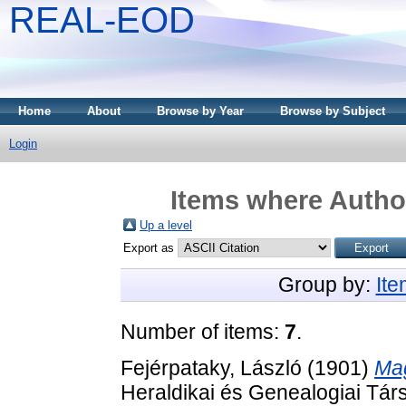
REAL-EOD
Home
About
Browse by Year
Browse by Subject
Login
Items where Author
Up a level
Export as
Group by:
It
Number of items:
7
.
Fejérpataky, László
(1901)
Mag
Heraldikai és Genealogiai Tár