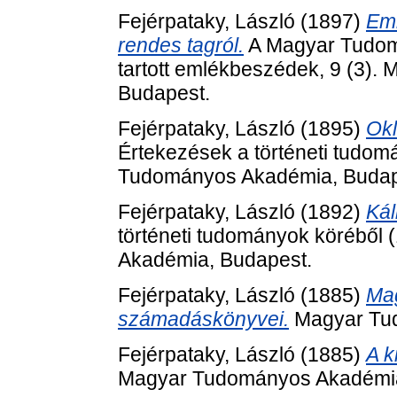
Fejérpataky, László
(1897)
Eml
rendes tagról.
A Magyar Tudomá
tartott emlékbeszédek, 9 (3)
Budapest.
Fejérpataky, László
(1895)
Okl
Értekezések a történeti tudom
Tudományos Akadémia, Budap
Fejérpataky, László
(1892)
Kál
történeti tudományok köréből
Akadémia, Budapest.
Fejérpataky, László
(1885)
Mag
számadáskönyvei.
Magyar Tud
Fejérpataky, László
(1885)
A k
Magyar Tudományos Akadémia