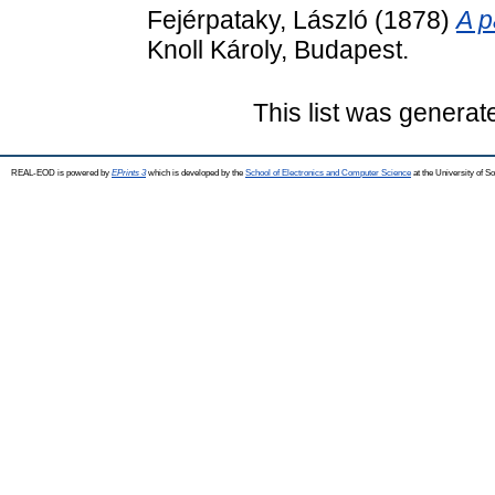
Fejérpataky, László
(1878)
A p
Knoll Károly, Budapest.
This list was genera
REAL-EOD is powered by
EPrints 3
which is developed by the
School of Electronics and Computer Science
at the University of 