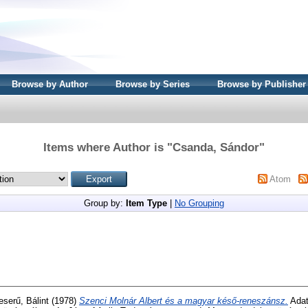
Browse by Author
Browse by Series
Browse by Publisher
Items where Author is "
Csanda, Sándor
"
Atom
Group by:
Item Type
|
No Grouping
eserű, Bálint
(1978)
Szenci Molnár Albert és a magyar késő-reneszánsz.
Adat