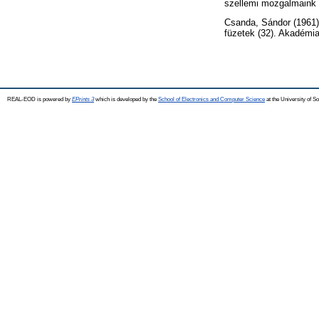
szellemi mozgalmaink 
Csanda, Sándor
(1961
füzetek (32). Akadémia
REAL-EOD is powered by
EPrints 3
which is developed by the
School of Electronics and Computer Science
at the University of 