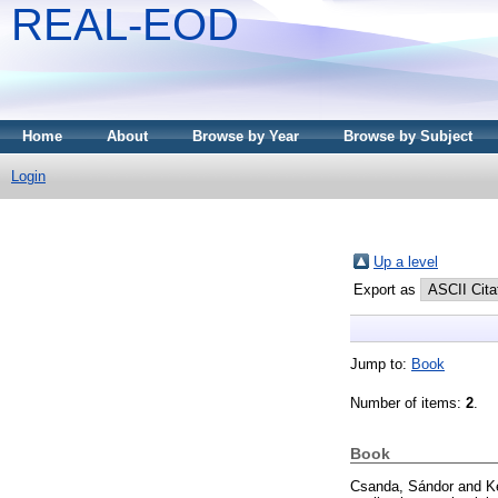
REAL-EOD
Home
About
Browse by Year
Browse by Subject
Login
Up a level
Export as
Jump to:
Book
Number of items:
2
.
Book
Csanda, Sándor
and
K