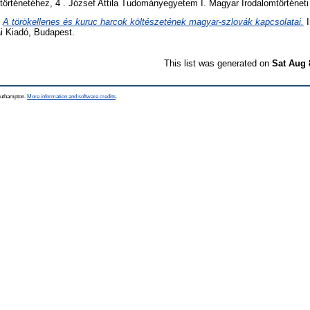
történetéhez, 4 . József Attila Tudományegyetem I. Magyar Irodalomtörténet
)
A törökellenes és kuruc harcok költészetének magyar-szlovák kapcsolatai.
I
i Kiadó, Budapest.
This list was generated on
Sat Aug 
Southampton.
More information and software credits
.