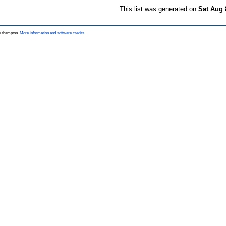
This list was generated on
Sat Aug 
Southampton.
More information and software credits
.