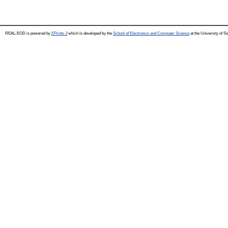
REAL-EOD is powered by
EPrints 3
which is developed by the
School of Electronics and Computer Science
at the University of 