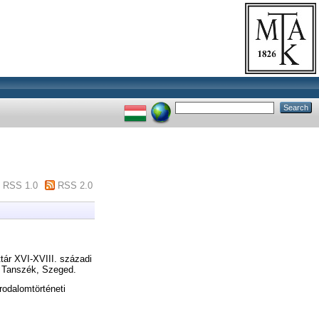
RSS 1.0
RSS 2.0
tár XVI-XVIII. századi
i Tanszék, Szeged.
rodalomtörténeti