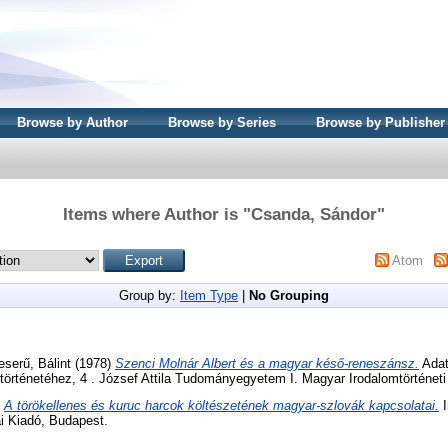
Browse by Author
Browse by Series
Browse by Publisher
Items where Author is "
Csanda, Sándor
"
Atom
Group by:
Item Type
|
No Grouping
eserű, Bálint
(1978)
Szenci Molnár Albert és a magyar késő-reneszánsz.
Adat
történetéhez, 4 . József Attila Tudományegyetem I. Magyar Irodalomtörténet
)
A törökellenes és kuruc harcok költészetének magyar-szlovák kapcsolatai.
I
i Kiadó, Budapest.