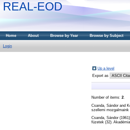
REAL-EOD
Home
About
Browse by Year
Browse by Subject
Login
Up a level
Export as
Number of items:
2
.
Csanda, Sándor
and
K
szellemi mozgalmaink 
Csanda, Sándor
(1961
füzetek (32). Akadémia