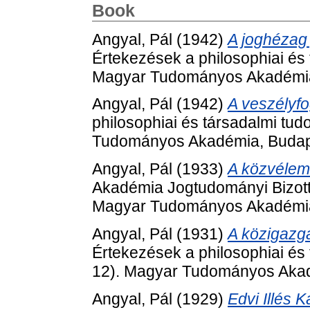
Book
Angyal, Pál
(1942)
A joghézag 
Értekezések a philosophiai és 
Magyar Tudományos Akadémia
Angyal, Pál
(1942)
A veszélyf
philosophiai és társadalmi tu
Tudományos Akadémia, Budap
Angyal, Pál
(1933)
A közvélem
Akadémia Jogtudományi Bizott
Magyar Tudományos Akadémia
Angyal, Pál
(1931)
A közigazga
Értekezések a philosophiai és
12). Magyar Tudományos Akad
Angyal, Pál
(1929)
Edvi Illés K