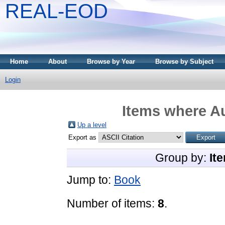
REAL-EOD
Home
About
Browse by Year
Browse by Subject
Login
Items where Au
Up a level
Export as
Group by:
It
Jump to:
Book
Number of items:
8
.