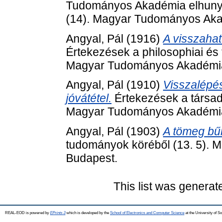
Tudományos Akadémia elhunyt t
(14). Magyar Tudományos Aka
Angyal, Pál
(1916)
A visszahat
Értekezések a philosophiai és 
Magyar Tudományos Akadémia
Angyal, Pál
(1910)
Visszalépés
jóvátétel.
Értekezések a társad
Magyar Tudományos Akadémia
Angyal, Pál
(1903)
A tömeg bűn
tudományok köréből (13. 5).
Budapest.
This list was genera
REAL-EOD is powered by
EPrints 3
which is developed by the
School of Electronics and Computer Science
at the University of 