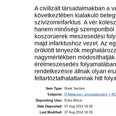
A civilizált társadalmakban a
következtében kialakuló beteg
szívizominfarktus. A vér kole
hanem minőségi szempontból is
koszorúerek meszesedési foly
majd infarktushoz vezet. Az e
öröklött tényezők meghatározz
nagymértékben módosíthatják. 
érelmeszesedés folyamatában 
rendelkezésre állnak olyan es
feltartóztathatatlannak hitt fol
Item Type:
Book Section
Subjects:
R Medicine / orvostudomány > RC 
Depositing User:
Erika Bilicsi
Date Deposited:
07 Aug 2014 19:29
Last Modified:
07 Aug 2014 19:29