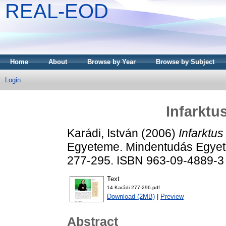
REAL-EOD
Home
About
Browse by Year
Browse by Subject
Login
Infarktu
Karádi, István
(2006)
Infarktus
Egyeteme. Mindentudás Egyete
277-295. ISBN 963-09-4889-3
Text
14 Karádi 277-296.pdf
Download (2MB)
|
Preview
Abstract