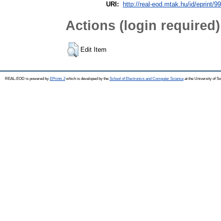
URI:
http://real-eod.mtak.hu/id/eprint/9
Actions (login required)
Edit Item
REAL-EOD is powered by
EPrints 3
which is developed by the
School of Electronics and Computer Science
at the University of 