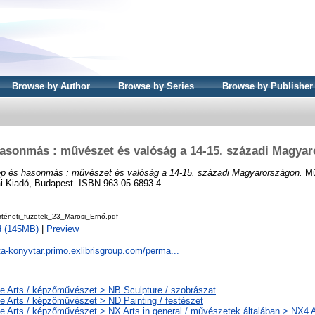
Browse by Author
Browse by Series
Browse by Publisher
asonmás : művészet és valóság a 14-15. századi Magya
p és hasonmás : művészet és valóság a 14-15. századi Magyarországon.
Mű
ai Kiadó, Budapest. ISBN 963-05-6893-4
rténeti_füzetek_23_Marosi_Ernő.pdf
d (145MB)
|
Preview
ta-konyvtar.primo.exlibrisgroup.com/perma...
e Arts / képzőművészet > NB Sculpture / szobrászat
e Arts / képzőművészet > ND Painting / festészet
e Arts / képzőművészet > NX Arts in general / művészetek általában > NX4 A