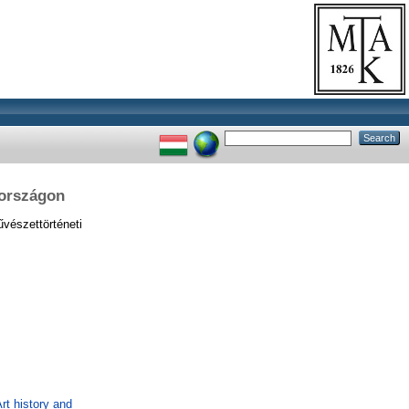
rországon
vészettörténeti
rt history and