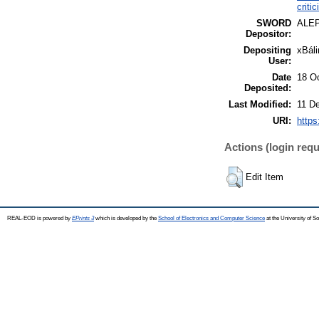
criti
SWORD
ALE
Depositor:
Depositing
xBáli
User:
Date
18 O
Deposited:
Last Modified:
11 D
URI:
https
Actions (login requ
Edit Item
REAL-EOD is powered by
EPrints 3
which is developed by the
School of Electronics and Computer Science
at the University of 