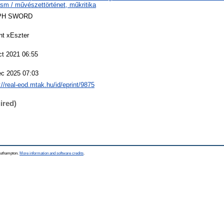
cism / művészettörténet, műkritika
PH SWORD
nt xEszter
ct 2021 06:55
ec 2025 07:03
://real-eod.mtak.hu/id/eprint/9875
ired)
Southampton.
More information and software credits
.