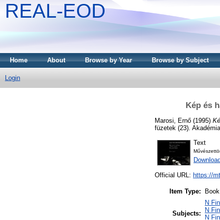
REAL-EOD
Home
About
Browse by Year
Browse by Subject
Login
Kép és h
Marosi, Ernő
(1995)
Ké
füzetek (23). Akadémi
Text
Művészettö
Downloa
Official URL:
https://m
Item Type:
Book
N Fin
N Fin
Subjects:
N Fin