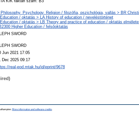
TA KIK raktári szám: B3
 Philosophy. Psychology. Religion / filozófia, pszichológia, vallás > BR Christ
 Education / oktatás > LA History of education / neveléstörténet
 Education / oktatás > LB Theory and practice of education / oktatás elmélete
B2300 Higher Education / felsőoktatás
LEPH SWORD
LEPH SWORD
0 Jun 2021 17:05
1 Dec 2025 09:17
ttps://real-eod.mtak.hu/id/eprint/9678
ired)
Southampton.
More information and software credits
.