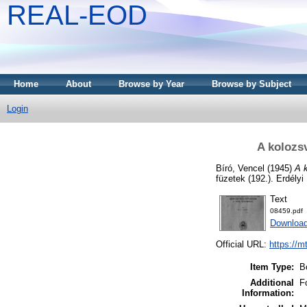
REAL-EOD
Home
About
Browse by Year
Browse by Subject
Login
A kolozsv
Bíró, Vencel
(1945)
A 
füzetek (192.). Erdély
Text
08459.pdf
Downloa
Official URL:
https://m
Item Type:
B
Additional
F
Information: