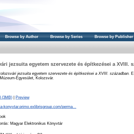
Browse by Author
Browse by Series
Browse by Publisher
ári jezsuita egyetem szervezete és építkezései a XVIII.
kolozsvári jezsuita egyetem szervezete és építkezései a XVIII. században.
Er
i Múzeum-Egyesület, Kolozsvár.
d (3MB)
|
Preview
ta-konyvtar.primo.exlibrisgroup.com/perma...
ook
orrás: Magyar Elektronikus Könyvtár