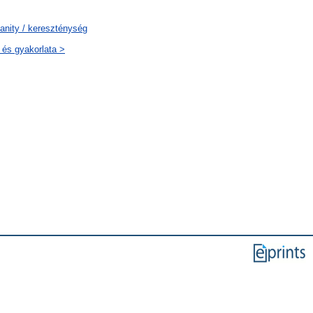
ianity / kereszténység
 és gyakorlata >