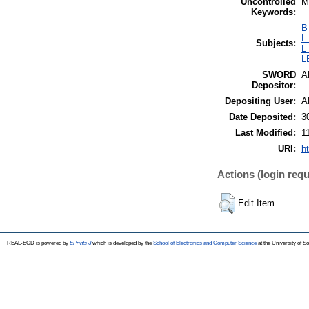
Uncontrolled
M
Keywords:
B
L
Subjects:
L
L
SWORD
A
Depositor:
Depositing User:
A
Date Deposited:
3
Last Modified:
1
URI:
h
Actions (login requ
Edit Item
REAL-EOD is powered by
EPrints 3
which is developed by the
School of Electronics and Computer Science
at the University of 