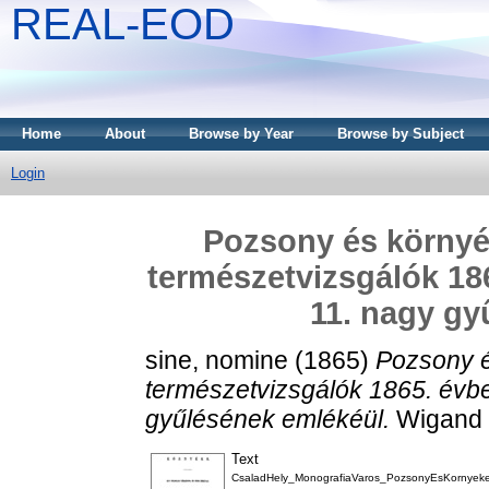
REAL-EOD
Home
About
Browse by Year
Browse by Subject
Login
Pozsony és környé
természetvizsgálók 18
11. nagy gy
sine, nomine
(1865)
Pozsony é
természetvizsgálók 1865. évbe
gyűlésének emlékéül.
Wigand K
Text
CsaladHely_MonografiaVaros_PozsonyEsKornyeke