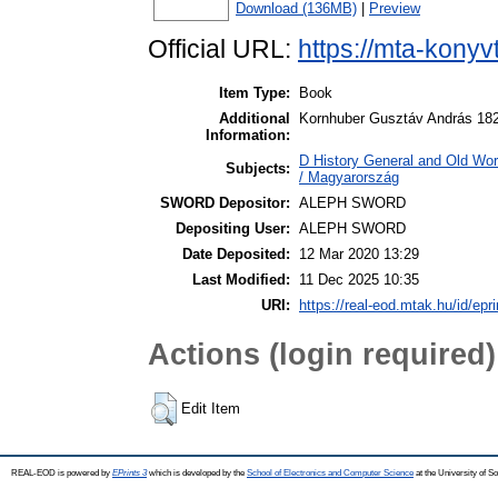
Download (136MB)
|
Preview
Official URL:
https://mta-konyv
Item Type:
Book
Additional
Kornhuber Gusztáv András 18
Information:
D History General and Old Wo
Subjects:
/ Magyarország
SWORD Depositor:
ALEPH SWORD
Depositing User:
ALEPH SWORD
Date Deposited:
12 Mar 2020 13:29
Last Modified:
11 Dec 2025 10:35
URI:
https://real-eod.mtak.hu/id/epr
Actions (login required)
Edit Item
REAL-EOD is powered by
EPrints 3
which is developed by the
School of Electronics and Computer Science
at the University of 