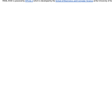
REAL-EOD is powered by
EPrints 3
which is developed by the
School of Electronics and Computer Science
at the University of 