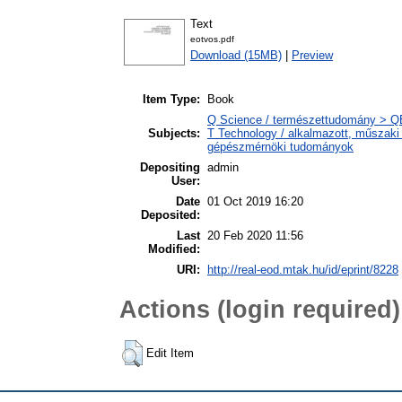
Text
eotvos.pdf
Download (15MB)
|
Preview
Item Type:
Book
Q Science / természettudomány > QE
Subjects:
T Technology / alkalmazott, műszaki
gépészmérnöki tudományok
Depositing
admin
User:
Date
01 Oct 2019 16:20
Deposited:
Last
20 Feb 2020 11:56
Modified:
URI:
http://real-eod.mtak.hu/id/eprint/8228
Actions (login required)
Edit Item