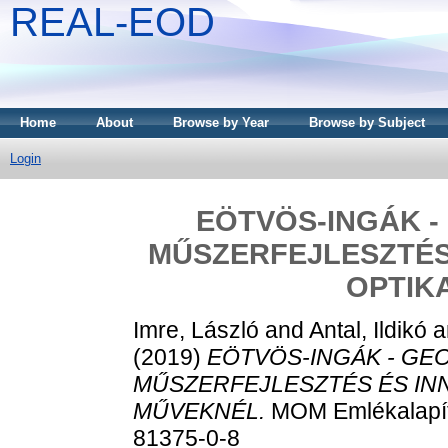
REAL-EOD
Home
About
Browse by Year
Browse by Subject
Login
EÖTVÖS-INGÁK - 
MŰSZERFEJLESZTÉS
OPTIK
Imre, László
and
Antal, Ildikó
a
(2019)
EÖTVÖS-INGÁK - GEO
MŰSZERFEJLESZTÉS ÉS INN
MŰVEKNÉL.
MOM Emlékalapít
81375-0-8