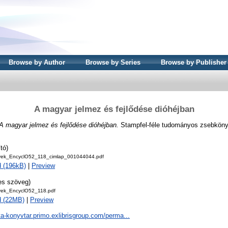
Browse by Author
Browse by Series
Browse by Publisher
A magyar jelmez és fejlődése dióhéjban
A magyar jelmez és fejlődése dióhéjban.
Stampfel-féle tudományos zsebkönyv
tó)
ek_EncyclO52_118_cimlap_001044044.pdf
 (196kB)
|
Preview
jes szöveg)
ek_EncyclO52_118.pdf
d (22MB)
|
Preview
ta-konyvtar.primo.exlibrisgroup.com/perma...