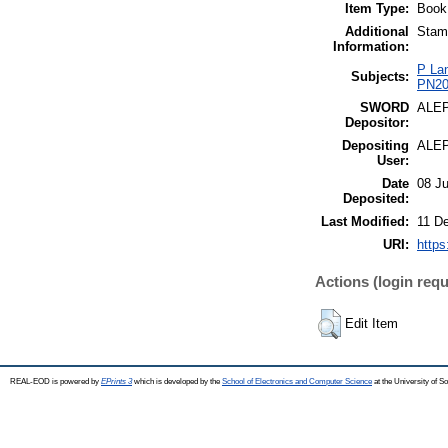
Item Type:
Book
Additional
Stamp
Information:
P Lan
Subjects:
PN20
SWORD
ALE
Depositor:
Depositing
ALE
User:
Date
08 Ju
Deposited:
Last Modified:
11 D
URI:
https
Actions (login requ
Edit Item
REAL-EOD is powered by
EPrints 3
which is developed by the
School of Electronics and Computer Science
at the University of 