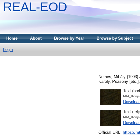
REAL-EOD
Home
About
Browse by Year
Browse by Subject
Login
Nemes, Mihály
(1903)
Károly, Pozsony [etc.].
Text (borí
MTA_Konyv
Download
Text (tel
MTA_Konyv
Downloa
Official URL:
https://m