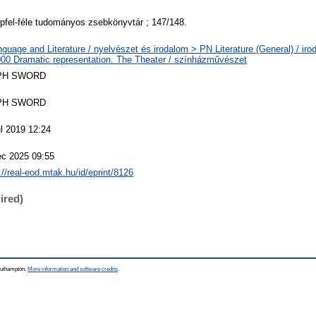
fel-féle tudományos zsebkönyvtár ; 147/148.
guage and Literature / nyelvészet és irodalom > PN Literature (General) / iro
00 Dramatic representation. The Theater / színházművészet
PH SWORD
PH SWORD
l 2019 12:24
ec 2025 09:55
://real-eod.mtak.hu/id/eprint/8126
ired)
Southampton.
More information and software credits
.