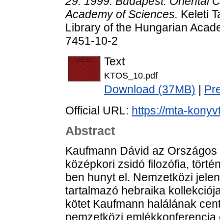
29. 1999. Budapest. Oriental C
Academy of Sciences.
Keleti T
Library of the Hungarian Acad
7451-10-2
Text
KTOS_10.pdf
Download (37MB)
|
Pr
Official URL:
https://mta-konyv
Abstract
Kaufmann Dávid az Országos R
középkori zsidó filozófia, tört
ben hunyt el. Nemzetközi jele
tartalmazó hebraika kollekciój
kötet Kaufmann halálának cen
nemzetközi emlékkonferencia e