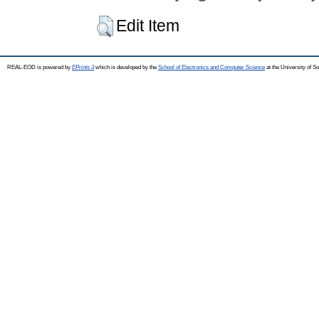
Edit Item
REAL-EOD is powered by
EPrints 3
which is developed by the
School of Electronics and Computer Science
at the University of 