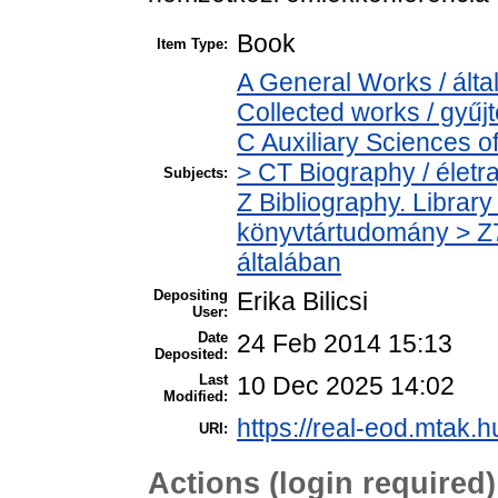
Book
Item Type:
A General Works / álta
Collected works / gyű
C Auxiliary Sciences o
> CT Biography / életra
Subjects:
Z Bibliography. Librar
könyvtártudomány > Z7
általában
Depositing
Erika Bilicsi
User:
Date
24 Feb 2014 15:13
Deposited:
Last
10 Dec 2025 14:02
Modified:
https://real-eod.mtak.hu
URI:
Actions (login required)