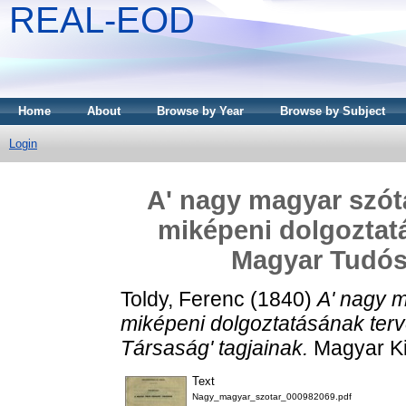
REAL-EOD
Home
About
Browse by Year
Browse by Subject
Login
A' nagy magyar szótá
miképeni dolgoztatá
Magyar Tudós 
Toldy, Ferenc
(1840)
A' nagy m
miképeni dolgoztatásának terv
Társaság' tagjainak.
Magyar Ki
Text
Nagy_magyar_szotar_000982069.pdf