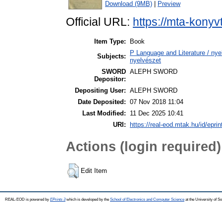
Download (9MB)
|
Preview
Official URL:
https://mta-konyv
Item Type:
Book
P Language and Literature / nyel
Subjects:
nyelvészet
SWORD
ALEPH SWORD
Depositor:
Depositing User:
ALEPH SWORD
Date Deposited:
07 Nov 2018 11:04
Last Modified:
11 Dec 2025 10:41
URI:
https://real-eod.mtak.hu/id/epri
Actions (login required)
Edit Item
REAL-EOD is powered by
EPrints 3
which is developed by the
School of Electronics and Computer Science
at the University of 