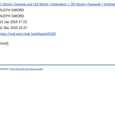
D History General and Old World / történelem > D0 History (General) / történe
ALEPH SWORD
ALEPH SWORD
13 Jan 2018 17:23
11 Dec 2025 10:27
https://real-eod.mtak.hu/id/eprint/6166
ired)
Southampton.
More information and software credits
.