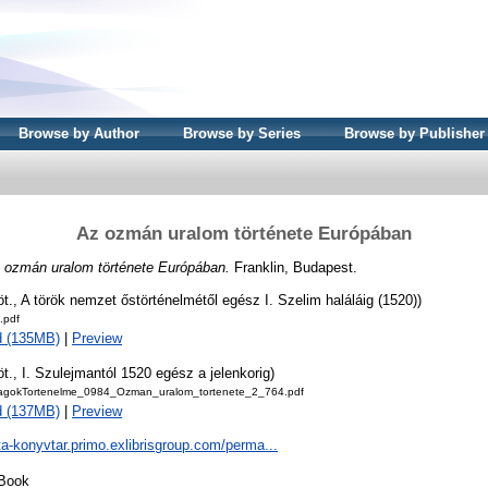
Browse by Author
Browse by Series
Browse by Publisher
Az ozmán uralom története Európában
 ozmán uralom története Európában.
Franklin, Budapest.
öt., A török nemzet őstörténelmétől egész I. Szelim haláláig (1520))
.pdf
d (135MB)
|
Preview
öt., I. Szulejmantól 1520 egész a jelenkorig)
agokTortenelme_0984_Ozman_uralom_tortenete_2_764.pdf
d (137MB)
|
Preview
ta-konyvtar.primo.exlibrisgroup.com/perma...
Book