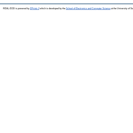
REAL-EOD is powered by
EPrints 3
which is developed by the
School of Electronics and Computer Science
at the University of 