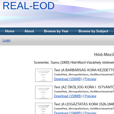
REAL-EOD
Home
About
Browse by Year
Browse by Subject
Login
Hód-Mező-
Szeremlei, Samu
(1900)
Hód-Mező-Vásárhely történet
Text (A BARBÁRSÁG KORA KEZDETTŐL
CsaladHely_MonografiaVaros_HodMezoVasarhelyT
Download (156MB)
|
Preview
Text (AZ ÖKÖLJOG KORA I. ISTVÁNT
CsaladHely_MonografiaVaros_HodMezoVasarhelyT
Download (158MB)
|
Preview
Text (A LEIGÁZTATÁS KORA 1526-1848
CsaladHely_MonografiaVaros_HodMezoVasarhelyT
Download (194MB)
|
Preview