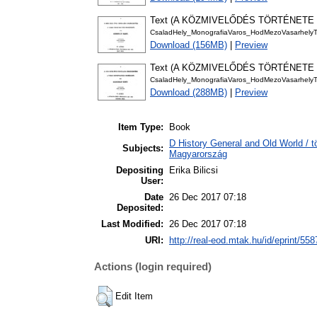
Text (A KÖZMIVELŐDÉS TÖRTÉNETE 1
CsaladHely_MonografiaVaros_HodMezoVasarhelyT
Download (156MB)
|
Preview
Text (A KÖZMIVELŐDÉS TÖRTÉNETE 1
CsaladHely_MonografiaVaros_HodMezoVasarhelyT
Download (288MB)
|
Preview
Item Type:
Book
D History General and Old World /
Subjects:
Magyarország
Depositing
Erika Bilicsi
User:
Date
26 Dec 2017 07:18
Deposited:
Last Modified:
26 Dec 2017 07:18
URI:
http://real-eod.mtak.hu/id/eprint/558
Actions (login required)
Edit Item