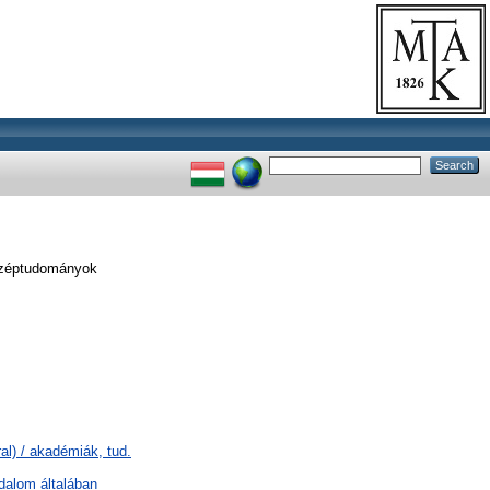
széptudományok
l) / akadémiák, tud.
odalom általában