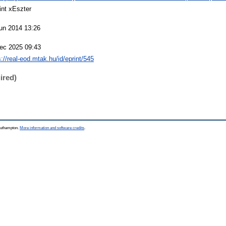
int xEszter
un 2014 13:26
ec 2025 09:43
s://real-eod.mtak.hu/id/eprint/545
ired)
Southampton.
More information and software credits
.