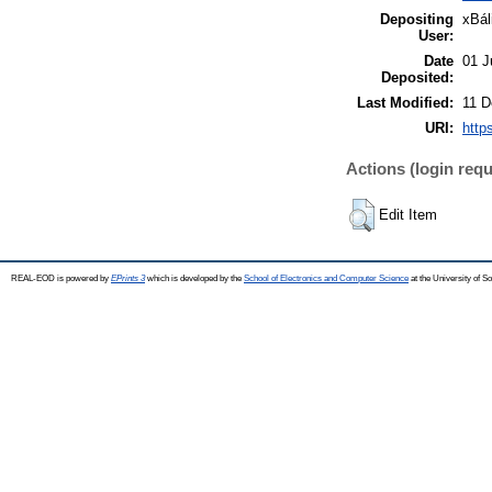
Depositing
xBál
User:
Date
01 J
Deposited:
Last Modified:
11 D
URI:
http
Actions (login requ
Edit Item
REAL-EOD is powered by
EPrints 3
which is developed by the
School of Electronics and Computer Science
at the University of 