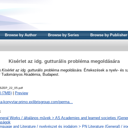
Browse by Author
Browse by Series
Browse by Publisher
Kisérlet az idg. gutturális probléma megoldására
)
Kisérlet az idg. gutturális probléma megoldására.
Értekezések a nyelv- és 
ar Tudományos Akadémia, Budapest.
SZEP_22_05.pdf
d (7MB)
|
Preview
ta-konyvtar.primo.exlibrisgroup.com/perma...
k
neral Works / általános művek > AS Academies and learned societies (Genera
aságok
nguage and Literature / nyelvészet és irodalom > PN Literature (General) / ir