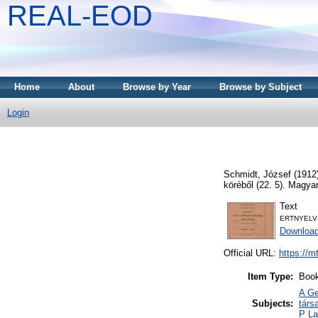
REAL-EOD
Home
About
Browse by Year
Browse by Subject
Login
Schmidt, József
(1912
köréből (22. 5). Magy
Text
ERTNYELV
Downloa
Official URL:
https://m
Item Type:
Boo
A Ge
Subjects:
társ
P La