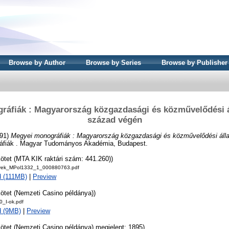
Browse by Author
Browse by Series
Browse by Publisher
áfiák : Magyarország közgazdasági és közművelődési á
század végén
891)
Megyei monográfiák : Magyarország közgazdasági és közművelődési álla
fiák . Magyar Tudományos Akadémia, Budapest.
kötet (MTA KIK raktári szám: 441.260))
ek_MPol1332_1_000880763.pdf
 (111MB)
|
Preview
kötet (Nemzeti Casino példánya))
_I-ok.pdf
d (9MB)
|
Preview
kötet (Nemzeti Casino példánya) megjelent: 1895)