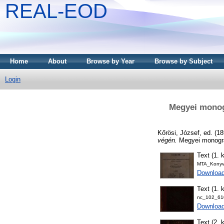
REAL-EOD
Home
About
Browse by Year
Browse by Subject
Login
Megyei monogr
Kőrösi, József
, ed. (1
végén.
Megyei monográ
Text (1. 
MTA_Konyv
Download
Text (1. 
nc_102_610
Downloa
Text (2. 