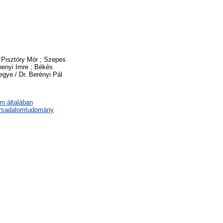
. Pisztóry Mór ; Szepes
henyi Imre ; Békés
gye / Dr. Berényi Pál
em általában
társadalomtudomány