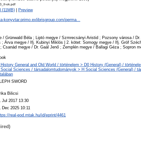
_II-ok.pdf
 (11MB)
|
Preview
ta-konyvtar.primo.exlibrisgroup.com/perma...
 / Grünwald Béla ; Liptó megye / Szmrecsányi Aristid ; Pozsony városa / Dr
; Árva megye / Ifj. Kubinyi Miklós | 2. kötet: Somogy megye / Ifj. Gróf Széc
 ; Csanád megye / Dr. Gaál Jenő ; Zemplén megye / Ballagi Géza ; Sopron me
ook
 History General and Old World / történelem > D0 History (General) / történel
 Social Sciences / társadalomtudományok > H Social Sciences (General) / 
ltalában
LEPH SWORD
ika Bilicsi
1 Jul 2017 13:30
1 Dec 2025 10:11
ttps://real-eod.mtak.hu/id/eprint/4461
ired)