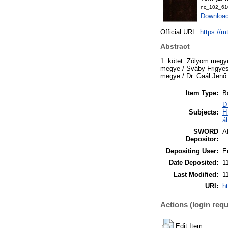
nc_102_610
Download
Official URL:
https://m
Abstract
1. kötet: Zólyom megye
megye / Sváby Frigyes 
megye / Dr. Gaál Jenő
Item Type:
B
D
Subjects:
H
á
SWORD
A
Depositor:
Depositing User:
Er
Date Deposited:
1
Last Modified:
1
URI:
h
Actions (login requ
Edit Item