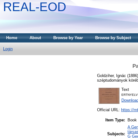
REAL-EOD
Home
About
Browse by Year
Browse by Subject
Login
Pa
Goldziher, Ignác
(1886
széptudományok köréb
Text
ERTNYELV
Downloa
Official URL:
https://m
Item Type:
Book
A Gen
társa
Subjects:
G Geo