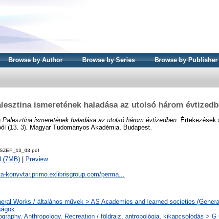
Browse by Author
Browse by Series
Browse by Publisher
lesztina ismeretének haladása az utolsó három évtized
)
Palesztina ismeretének haladása az utolsó három évtizedben.
Értekezések a
ől (13. 3). Magyar Tudományos Akadémia, Budapest.
SZEP_13_03.pdf
d (7MB)
|
Preview
ta-konyvtar.primo.exlibrisgroup.com/perma...
eral Works / általános művek > AS Academies and learned societies (General
ságok
graphy. Anthropology. Recreation / földrajz, antropológia, kikapcsolódás > G