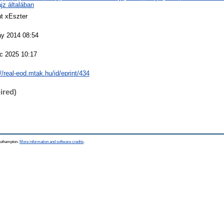
jz általában
nt xEszter
y 2014 08:54
c 2025 10:17
//real-eod.mtak.hu/id/eprint/434
ired)
Southampton.
More information and software credits
.