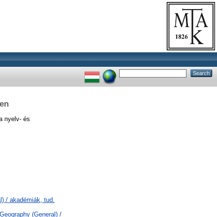
ben
 nyelv- és
) / akadémiák, tud.
 Geography (General) /