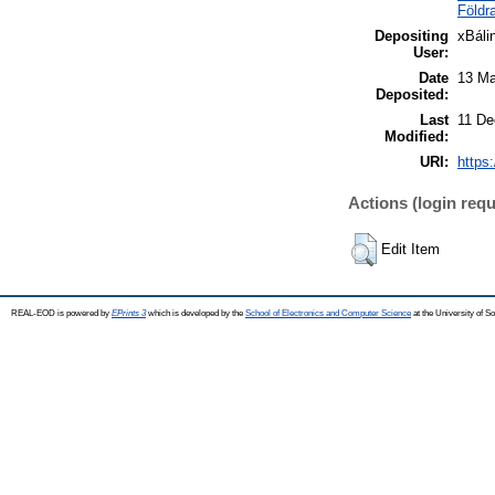
Földra
Depositing
xBáli
User:
Date
13 Ma
Deposited:
Last
11 De
Modified:
URI:
https:
Actions (login requ
Edit Item
REAL-EOD is powered by
EPrints 3
which is developed by the
School of Electronics and Computer Science
at the University of 