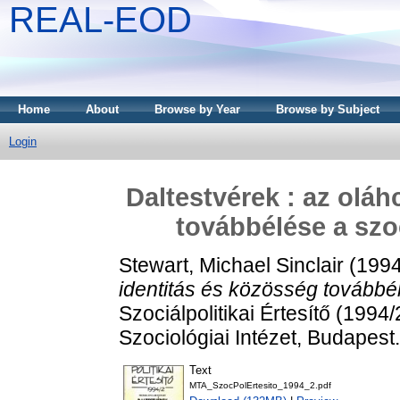
REAL-EOD
Home
About
Browse by Year
Browse by Subject
Login
Daltestvérek : az olá
továbbélése a szo
Stewart, Michael Sinclair
(199
identitás és közösség továbbé
Szociálpolitikai Értesítő (19
Szociológiai Intézet, Budapest.
Text
MTA_SzocPolErtesito_1994_2.pdf