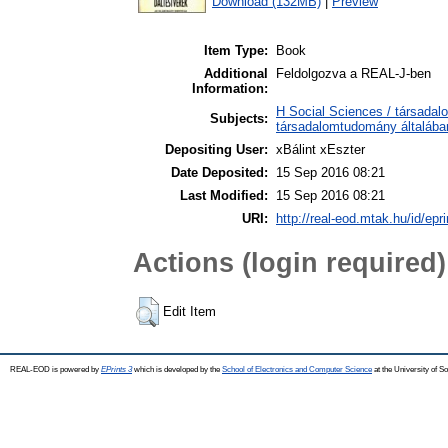
Download (132MB)
|
Preview
Item Type:
Book
Additional
Feldolgozva a REAL-J-ben
Information:
H Social Sciences / társadal
Subjects:
társadalomtudomány általába
Depositing User:
xBálint xEszter
Date Deposited:
15 Sep 2016 08:21
Last Modified:
15 Sep 2016 08:21
URI:
http://real-eod.mtak.hu/id/epr
Actions (login required)
Edit Item
REAL-EOD is powered by
EPrints 3
which is developed by the
School of Electronics and Computer Science
at the University of 