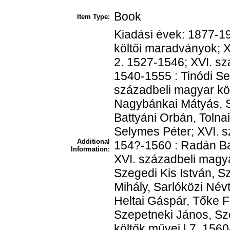
Book
Item Type:
Kiadási évek: 1877-19
költői maradványok; X
2. 1527-1546; XVI. sz
1540-1555 : Tinódi S
századbeli magyar köl
Nagybánkai Mátyás, Si
Battyáni Orbán, Tolna
Selymes Péter; XVI. s
Additional
154?-1560 : Radán Bal
Information:
XVI. századbeli magya
Szegedi Kis István, Sz
Mihály, Sarlóközi Név
Heltai Gáspár, Tőke F
Szepetneki János, Sz
költők művei | 7. 156