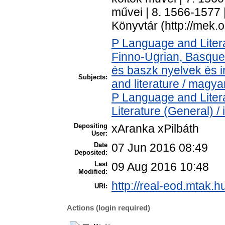
művei | 8. 1566-1577 
Könyvtár (http://mek.
P Language and Litera
Finno-Ugrian, Basque 
és baszk nyelvek és 
Subjects:
and literature / magya
P Language and Litera
Literature (General) /
Depositing
xAranka xPilbáth
User:
Date
07 Jun 2016 08:49
Deposited:
Last
09 Aug 2016 10:48
Modified:
http://real-eod.mtak.h
URI:
Actions (login required)