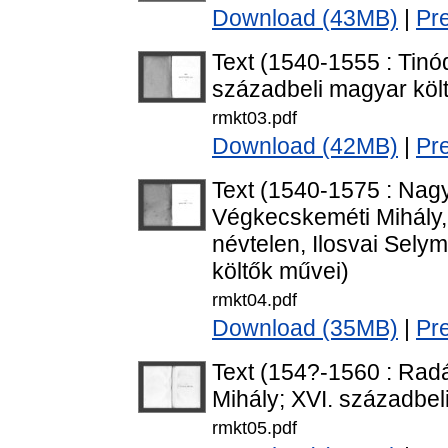
Download (43MB)
|
Pr
Text (1540-1555 : Tinó
századbeli magyar köl
rmkt03.pdf
Download (42MB)
|
Pr
Text (1540-1575 : Nagy
Végkecskeméti Mihály,
névtelen, Ilosvai Sely
költők művei)
rmkt04.pdf
Download (35MB)
|
Pr
Text (154?-1560 : Radá
Mihály; XVI. századbel
rmkt05.pdf