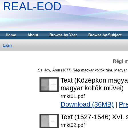
REAL-EOD
Home
About
Browse by Year
Browse by Subject
Login
Régi m
Szilády, Áron
(1877)
Régi magyar költők tára.
Magyar 
Text (Középkori magyar
magyar költők művei)
rmkt01.pdf
Download (36MB)
|
Pr
Text (1527-1546; XVI. 
rmkt02.pdf