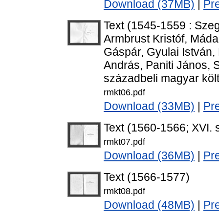
Download (37MB)
|
Pr
Text (1545-1559 : Szege
Armbrust Kristóf, Máda
Gáspár, Gyulai István,
András, Paniti János, 
századbeli magyar köl
rmkt06.pdf
Download (33MB)
|
Pr
Text (1560-1566; XVI. 
rmkt07.pdf
Download (36MB)
|
Pr
Text (1566-1577)
rmkt08.pdf
Download (48MB)
|
Pr