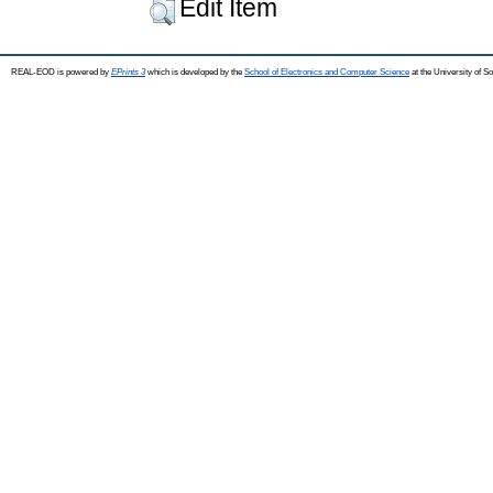
Edit Item
REAL-EOD is powered by
EPrints 3
which is developed by the
School of Electronics and Computer Science
at the University of 