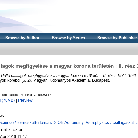
Browse by Author
Browse by Series
Browse by Publisher
llagok megfigyelése a magyar korona területén : II. rész
)
Hulló csillagok megfigyelése a magyar korona területén : II. rész 1874-1876.
yok köréből (6. 2). Magyar Tudományos Akadémia, Budapest.
i_ertekezesek_6_kotet_2_szam.pdf
d (76MB)
|
Preview
ok
Science / természettudomány > QB Astronomy, Astrophysics / csillagászat, a
álint xEszter
 Apr 2016 11:47