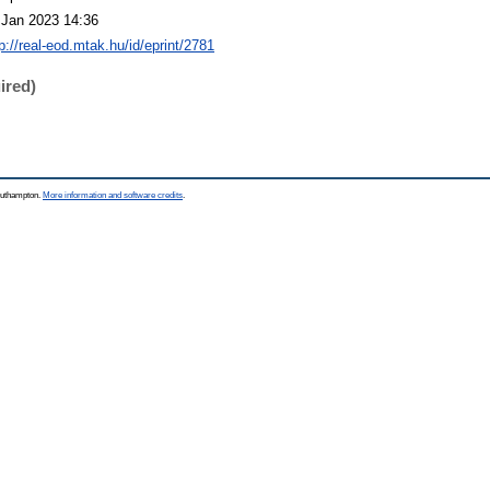
 Jan 2023 14:36
p://real-eod.mtak.hu/id/eprint/2781
ired)
Southampton.
More information and software credits
.