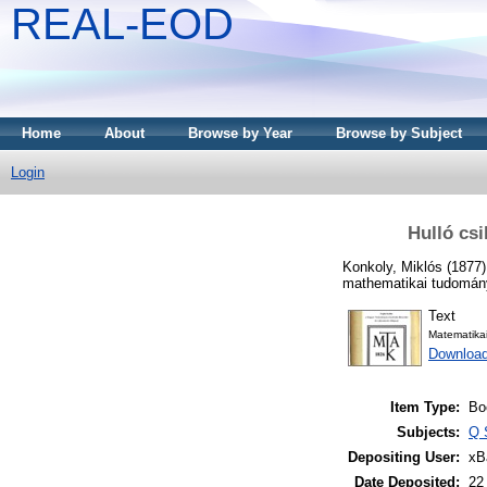
REAL-EOD
Home
About
Browse by Year
Browse by Subject
Login
Hulló csi
Konkoly, Miklós
(1877
mathematikai tudomán
Text
Matematika
Downloa
Item Type:
Bo
Subjects:
Q 
Depositing User:
xB
Date Deposited:
22