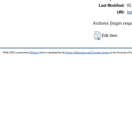
Last Modified:
01
URI:
htt
Actions (login requ
Edit Item
REAL-EOD is powered by
EPrints 3
which is developed by the
School of Electronics and Computer Science
at the University of 