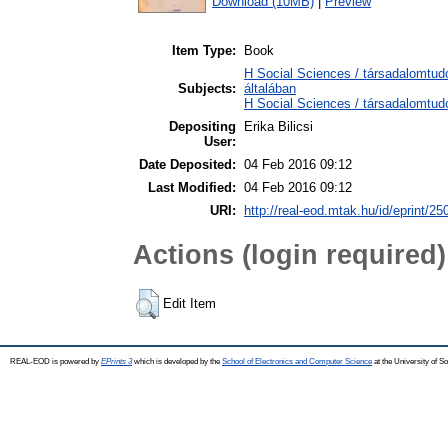
Download (10MB)
|
Preview
Item Type:
Book
H Social Sciences / társadalomtu
Subjects:
általában
H Social Sciences / társadalomt
Depositing
Erika Bilicsi
User:
Date Deposited:
04 Feb 2016 09:12
Last Modified:
04 Feb 2016 09:12
URI:
http://real-eod.mtak.hu/id/eprint/25
Actions (login required)
Edit Item
REAL-EOD is powered by
EPrints 3
which is developed by the
School of Electronics and Computer Science
at the University of 