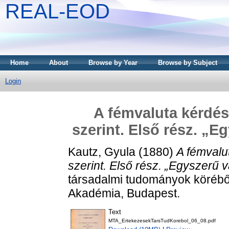
REAL-EOD
Home
About
Browse by Year
Browse by Subject
Login
A fémvaluta kérdés
szerint. Első rész. „E
Kautz, Gyula
(1880)
A fémvalu
szerint. Első rész. „Egyszerű v
társadalmi tudományok körébő
Akadémia, Budapest.
Text
MTA_ErtekezesekTarsTudKorebol_06_08.pdf