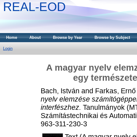
REAL-EOD
Home
About
Browse by Year
Browse by Subject
Login
A magyar nyelv elemz
egy természete
Bach, István
and
Farkas, Ernő
nyelv elemzése számítógéppel
interfészhez.
Tanulmányok (MT
Számítástechnikai és Automati
963-311-230-3
Text (A magyar nyelv 