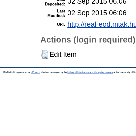
02 Sep 2015 06:06
Deposited:
Last
02 Sep 2015 06:06
Modified:
http://real-eod.mtak.h
URI:
Actions (login required)
Edit Item
REAL-EOD is powered by
EPrints 3
which is developed by the
School of Electronics and Computer Science
at the University of 