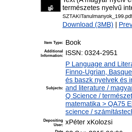
természetes nyelvű int
SZTAKITanulmanyok_199.pd
Download (3MB)
|
Pre
Book
Item Type:
Additional
ISSN: 0324-2951
Information:
P Language and Litera
Finno-Ugrian, Basque 
és baszk nyelvek és 
and literature / magya
Subjects:
Q Science / természe
matematika > QA75 El
science / számítástec
Depositing
xPéter xKolozsi
User:
Date