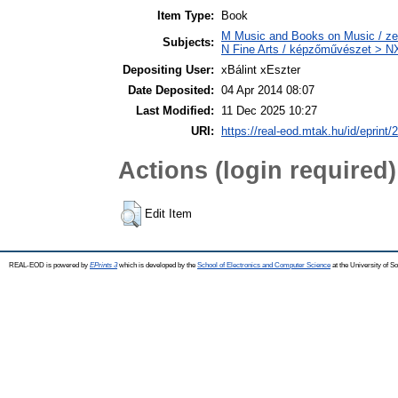
Item Type:
Book
M Music and Books on Music / ze
Subjects:
N Fine Arts / képzőművészet > NX
Depositing User:
xBálint xEszter
Date Deposited:
04 Apr 2014 08:07
Last Modified:
11 Dec 2025 10:27
URI:
https://real-eod.mtak.hu/id/eprint/
Actions (login required)
Edit Item
REAL-EOD is powered by
EPrints 3
which is developed by the
School of Electronics and Computer Science
at the University of 