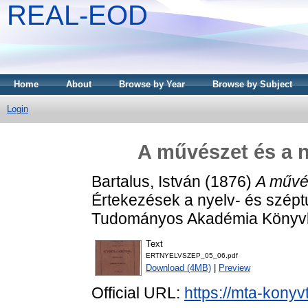
REAL-EOD
Home
About
Browse by Year
Browse by Subject
Login
A művészet és a n
Bartalus, István
(1876)
A művés
Értekezések a nyelv- és szép
Tudományos Akadémia Könyvk
Text
ERTNYELVSZEP_05_06.pdf
Download (4MB)
|
Preview
Official URL:
https://mta-konyv