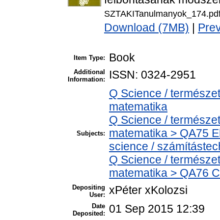
SZTAKITanulmanyok_174.pd
Download (7MB)
|
Pre
Book
Item Type:
Additional
ISSN: 0324-2951
Information:
Q Science / természe
matematika
Q Science / természe
matematika > QA75 El
Subjects:
science / számítástec
Q Science / természe
matematika > QA76 C
Depositing
xPéter xKolozsi
User:
Date
01 Sep 2015 12:39
Deposited: