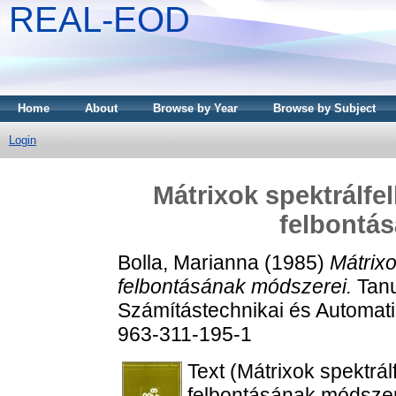
REAL-EOD
Home
About
Browse by Year
Browse by Subject
Login
Mátrixok spektrálfe
felbontá
Bolla, Marianna
(1985)
Mátrixo
felbontásának módszerei.
Tanu
Számítástechnikai és Automati
963-311-195-1
Text (Mátrixok spektrá
felbontásának módszer