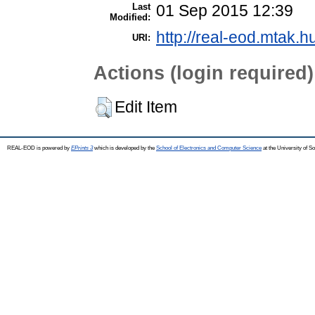
Last
01 Sep 2015 12:39
Modified:
http://real-eod.mtak.h
URI:
Actions (login required)
Edit Item
REAL-EOD is powered by
EPrints 3
which is developed by the
School of Electronics and Computer Science
at the University of 