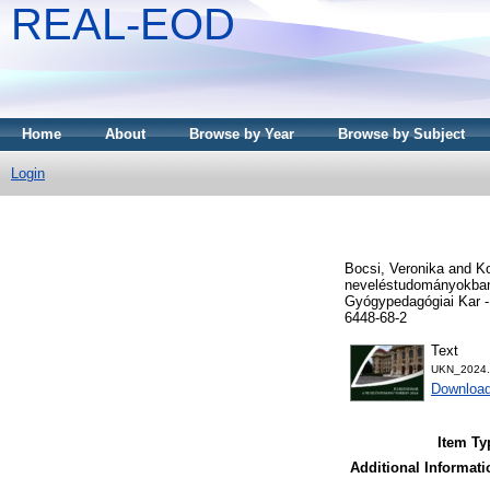
REAL-EOD
Home
About
Browse by Year
Browse by Subject
Login
Bocsi, Veronika
and
Ko
neveléstudományokban
Gyógypedagógiai Kar 
6448-68-2
Text
UKN_2024.
Downloa
Item Ty
Additional Informati