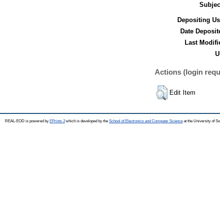
Subjec
Depositing Us
Date Deposit
Last Modifi
U
Actions (login requ
Edit Item
REAL-EOD is powered by
EPrints 3
which is developed by the
School of Electronics and Computer Science
at the University of 