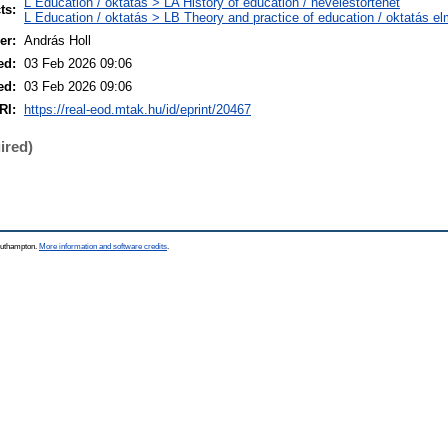
L Education / oktatás > LA History of education / neveléstörténet
ts:
L Education / oktatás > LB Theory and practice of education / oktatás el
er:
András Holl
ed:
03 Feb 2026 09:06
ed:
03 Feb 2026 09:06
RI:
https://real-eod.mtak.hu/id/eprint/20467
ired)
Southampton.
More information and software credits
.