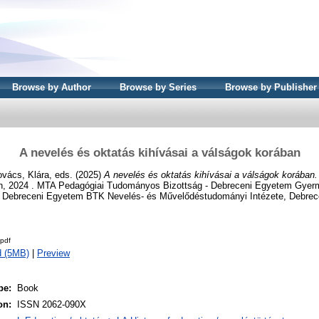
Browse by Author
Browse by Series
Browse by Publisher
A nevelés és oktatás kihívásai a válságok korában
vács, Klára
, eds. (2025)
A nevelés és oktatás kihívásai a válságok korában.
, 2024 . MTA Pedagógiai Tudományos Bizottság - Debreceni Egyetem Gyer
- Debreceni Egyetem BTK Nevelés- és Művelődéstudományi Intézete, Debrec
pdf
d (5MB)
|
Preview
pe:
Book
on:
ISSN 2062-090X