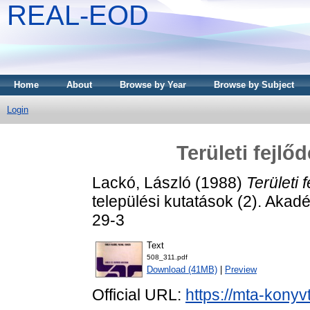
REAL-EOD
Home
About
Browse by Year
Browse by Subject
Login
Területi fejlőd
Lackó, László
(1988)
Területi 
települési kutatások (2). Aka
29-3
Text
508_311.pdf
Download (41MB)
|
Preview
Official URL:
https://mta-konyv