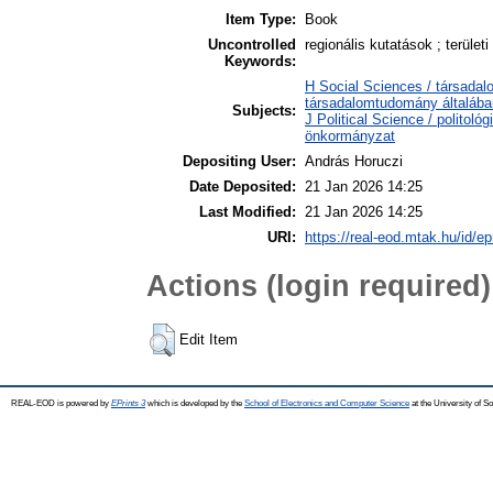
Item Type:
Book
Uncontrolled
regionális kutatások ; területi p
Keywords:
H Social Sciences / társada
társadalomtudomány általába
Subjects:
J Political Science / politol
önkormányzat
Depositing User:
András Horuczi
Date Deposited:
21 Jan 2026 14:25
Last Modified:
21 Jan 2026 14:25
URI:
https://real-eod.mtak.hu/id/ep
Actions (login required)
Edit Item
REAL-EOD is powered by
EPrints 3
which is developed by the
School of Electronics and Computer Science
at the University of 