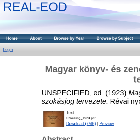
REAL-EOD
Home
About
Browse by Year
Browse by Subject
Login
Magyar könyv- és ze
t
UNSPECIFIED, ed. (1923)
Mag
szokásjog tervezete.
Révai ny
Text
Szokasog_1923.pdf
Download (7MB)
|
Preview
Abstract