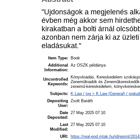
"Ujdonságok a megjelenés alka
évben még akkor sem hirdeth
kirakatban a bolti árnál olcsó
azonban nem zárja ki az üzleti
eladásukat."
Item Type:
Book
Additional
Az OSZK példánya
Information:
Könyvkiadás, Kereskedelem szokásjo
Uncontrolled
Zeneműkiadók és Zeneműkereskedők 
Keywords:
zenemű-kereskedelem, könyvkereske
Subjects:
K Law / jog > K Law (General) / jogtu
Depositing
Zsolt Baráth
User:
Date
27 May 2025 07:10
Deposited:
Last
27 May 2025 07:10
Modified:
URI:
https://real-eod.mtak.hu/id/eprint/2014