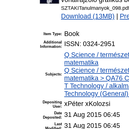
SZTAKITanulmanyok_098.pd
Download (13MB)
|
Pr
Book
Item Type:
Additional
ISSN: 0324-2951
Information:
Q Science / természe
matematika
Q Science / természe
Subjects:
matematika > QA76 C
T Technology / alkal
Technology (General)
Depositing
xPéter xKolozsi
User:
Date
31 Aug 2015 06:45
Deposited:
Last
31 Aug 2015 06:45
Modified: