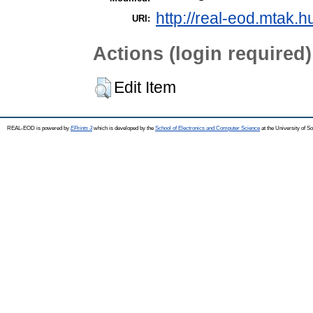
http://real-eod.mtak.h
URI:
Actions (login required)
Edit Item
REAL-EOD is powered by
EPrints 3
which is developed by the
School of Electronics and Computer Science
at the University of 