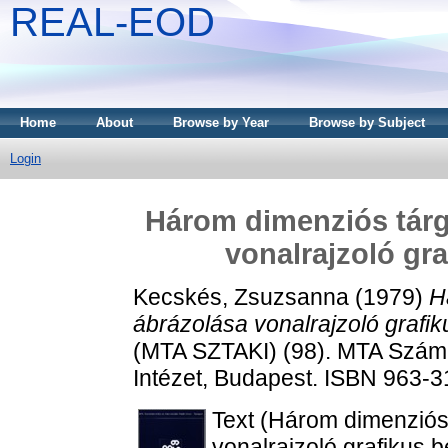
REAL-EOD
Home
About
Browse by Year
Browse by Subject
Login
Három dimenziós tárg
vonalrajzoló gr
Kecskés, Zsuzsanna
(1979)
H
ábrázolása vonalrajzoló grafi
(MTA SZTAKI) (98). MTA Számít
Intézet, Budapest. ISBN 963-
Text (Három dimenziós
vonalrajzoló grafikus 