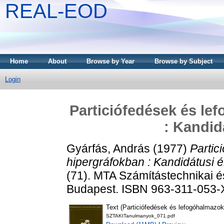
REAL-EOD
Home
About
Browse by Year
Browse by Subject
Login
Particiófedések és le
: Kandid
Gyárfás, András
(1977)
Partic
hipergráfokban : Kandidátusi é
(71). MTA Számítástechnikai és
Budapest. ISBN 963-311-053-
Text (Particiófedések és lefogóhalmazok
SZTAKITanulmanyok_071.pdf