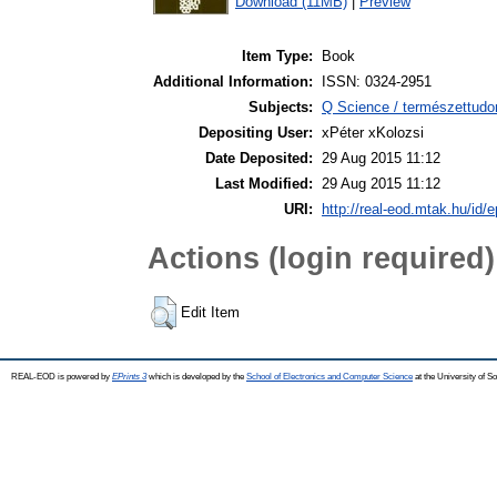
Download (11MB)
|
Preview
Item Type:
Book
Additional Information:
ISSN: 0324-2951
Subjects:
Q Science / természettud
Depositing User:
xPéter xKolozsi
Date Deposited:
29 Aug 2015 11:12
Last Modified:
29 Aug 2015 11:12
URI:
http://real-eod.mtak.hu/id/e
Actions (login required)
Edit Item
REAL-EOD is powered by
EPrints 3
which is developed by the
School of Electronics and Computer Science
at the University of 