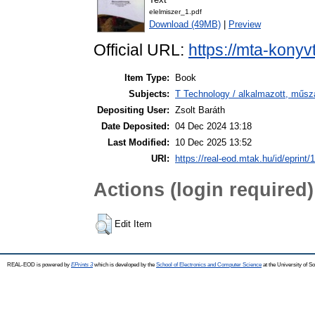
elelmiszer_1.pdf
Download (49MB)
|
Preview
Official URL:
https://mta-konyv
Item Type:
Book
Subjects:
T Technology / alkalmazott, műs
Depositing User:
Zsolt Baráth
Date Deposited:
04 Dec 2024 13:18
Last Modified:
10 Dec 2025 13:52
URI:
https://real-eod.mtak.hu/id/eprint/
Actions (login required)
Edit Item
REAL-EOD is powered by
EPrints 3
which is developed by the
School of Electronics and Computer Science
at the University of 