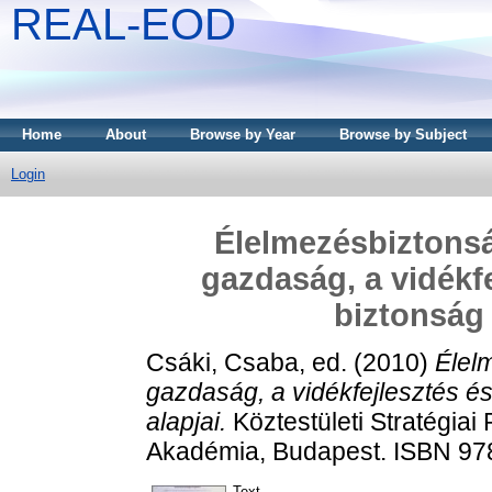
REAL-EOD
Home
About
Browse by Year
Browse by Subject
Login
Élelmezésbiztonsá
gazdaság, a vidékfe
biztonság 
Csáki, Csaba
, ed. (2010)
Élel
gazdaság, a vidékfejlesztés és
alapjai.
Köztestületi Stratégi
Akadémia, Budapest. ISBN 9
Text