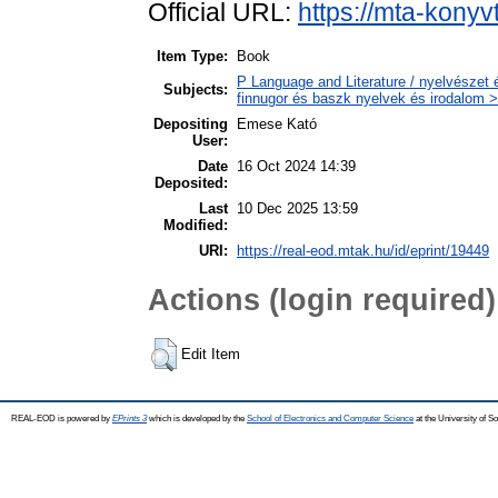
Official URL:
https://mta-konyv
Item Type:
Book
P Language and Literature / nyelvészet 
Subjects:
finnugor és baszk nyelvek és irodalom >
Depositing
Emese Kató
User:
Date
16 Oct 2024 14:39
Deposited:
Last
10 Dec 2025 13:59
Modified:
URI:
https://real-eod.mtak.hu/id/eprint/19449
Actions (login required)
Edit Item
REAL-EOD is powered by
EPrints 3
which is developed by the
School of Electronics and Computer Science
at the University of 