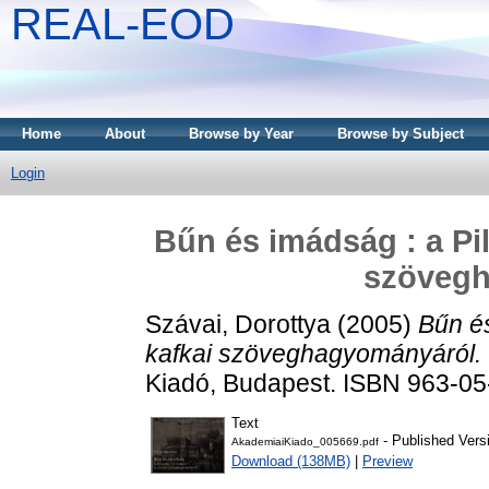
REAL-EOD
Home
About
Browse by Year
Browse by Subject
Login
Bűn és imádság : a Pil
szöveg
Szávai, Dorottya
(2005)
Bűn és
kafkai szöveghagyományáról.
Kiadó, Budapest. ISBN 963-0
Text
- Published Vers
AkademiaiKiado_005669.pdf
Download (138MB)
|
Preview