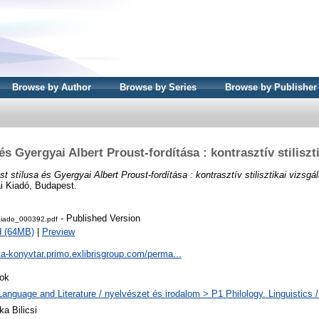
Browse by Author
Browse by Series
Browse by Publisher
és Gyergyai Albert Proust-fordítása : kontrasztív stiliszt
st stílusa és Gyergyai Albert Proust-fordítása : kontrasztív stilisztikai vizsgá
i Kiadó, Budapest.
- Published Version
iado_000392.pdf
d (64MB)
|
Preview
ta-konyvtar.primo.exlibrisgroup.com/perma...
ok
Language and Literature / nyelvészet és irodalom > P1 Philology. Linguistics / 
ka Bilicsi