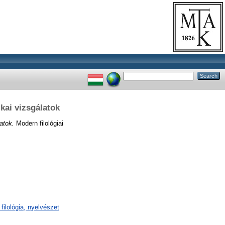
ikai vizsgálatok
latok.
Modern filológiai
filológia, nyelvészet