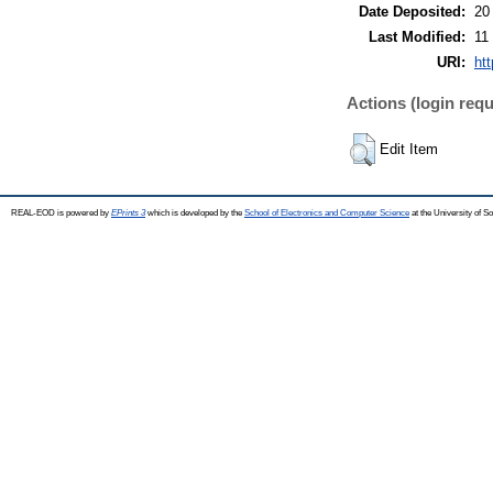
Date Deposited:
20
Last Modified:
11
URI:
ht
Actions (login requ
Edit Item
REAL-EOD is powered by
EPrints 3
which is developed by the
School of Electronics and Computer Science
at the University of 