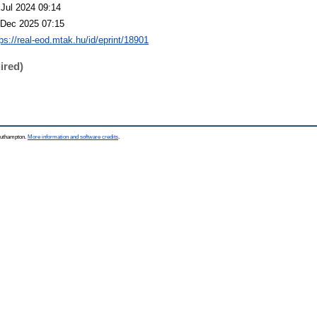
 Jul 2024 09:14
 Dec 2025 07:15
tps://real-eod.mtak.hu/id/eprint/18901
ired)
Southampton.
More information and software credits
.