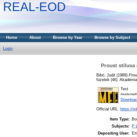
REAL-EOD
Home
About
Browse by Year
Browse by Subject
Login
Proust stílusa 
Bibó, Judit
(1989)
Prou
füzetek (46). Akadémia
Text
AkademiaiK
Downloa
Official URL:
https://m
Item Type:
Bo
Subjects:
P 
Depositing User:
Eri