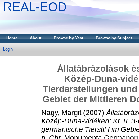
REAL-EOD
Home
About
Browse by Year
Browse by Subject
Login
Állatábrázolások és
Közép-Duna-vidéke
Tierdarstellungen und 
Gebiet der Mittleren D
Nagy, Margit
(2007)
Állatábráz
Közép-Duna-vidéken: Kr. u. 3-
germanische Tierstil I im Gebi
n. Chr.
Monumenta Germanorum