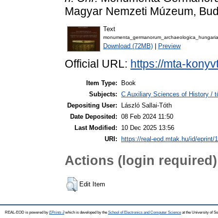
Magyar Nemzeti Múzeum, Bud
Text
monumenta_germanorum_archaeologica_hungaria
Download (72MB)
|
Preview
Official URL:
https://mta-konyv
Item Type:
Book
Subjects:
C Auxiliary Sciences of History /
Depositing User:
László Sallai-Tóth
Date Deposited:
08 Feb 2024 11:50
Last Modified:
10 Dec 2025 13:56
URI:
https://real-eod.mtak.hu/id/eprint/
Actions (login required)
Edit Item
REAL-EOD is powered by
EPrints 3
which is developed by the
School of Electronics and Computer Science
at the University of 