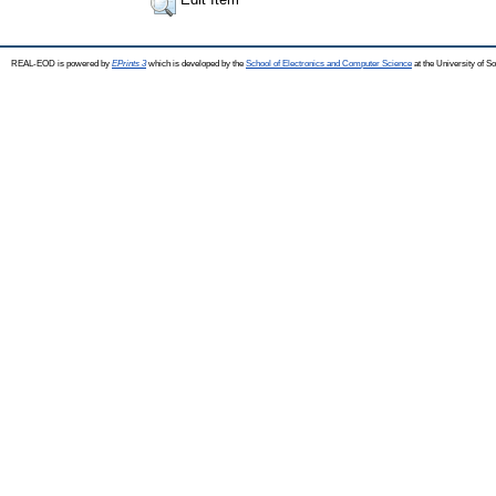
REAL-EOD is powered by
EPrints 3
which is developed by the
School of Electronics and Computer Science
at the University of 