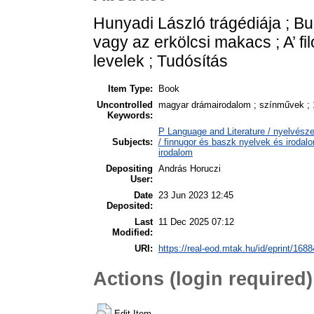
Hunyadi László trágédiája ; Bud
vagy az erkölcsi makacs ; A’ fi
levelek ; Tudósítás
Item Type:
Book
Uncontrolled
magyar drámairodalom ; színművek ; 1
Keywords:
P Language and Literature / nyelvésze
Subjects:
/ finnugor és baszk nyelvek és irodal
irodalom
Depositing
András Horuczi
User:
Date
23 Jun 2023 12:45
Deposited:
Last
11 Dec 2025 07:12
Modified:
URI:
https://real-eod.mtak.hu/id/eprint/1688
Actions (login required)
Edit Item