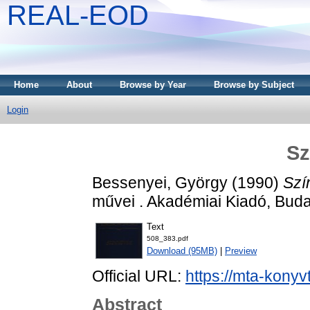
REAL-EOD
Home
About
Browse by Year
Browse by Subject
Login
Sz
Bessenyei, György
(1990)
Szí
művei . Akadémiai Kiadó, Bud
Text
508_383.pdf
Download (95MB)
|
Preview
Official URL:
https://mta-konyv
Abstract