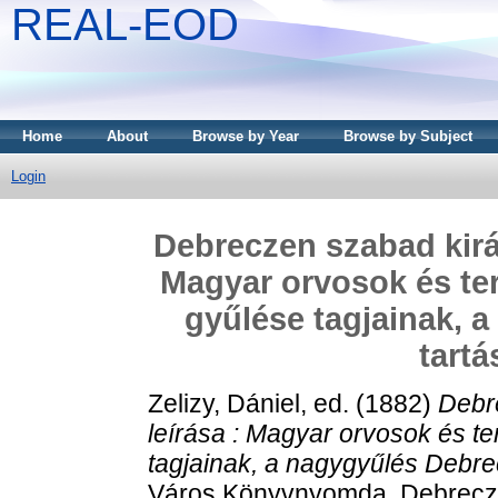
REAL-EOD
Home
About
Browse by Year
Browse by Subject
Login
Debreczen szabad királ
Magyar orvosok és ter
gyűlése tagjainak, 
tartá
Zelizy, Dániel
, ed. (1882)
Debr
leírása : Magyar orvosok és t
tagjainak, a nagygyűlés Debre
Város Könyvnyomda, Debrecz