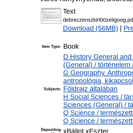
Text
debreczenszkirl00zeligoog.pd
Download (56MB)
|
Pr
Book
Item Type:
D History General and 
(General) / történelem 
G Geography. Anthropol
antropológia, kikapcs
Földrajz általában
Subjects:
H Social Sciences / t
Sciences (General) / 
Q Science / természet
Q Science / természett
Depositing
xBálint xEszter