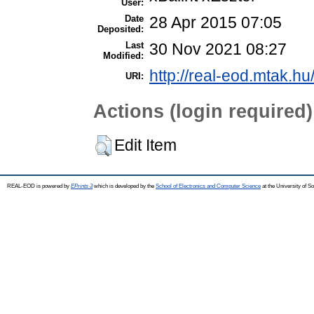
User:
Date
28 Apr 2015 07:05
Deposited:
Last
30 Nov 2021 08:27
Modified:
http://real-eod.mtak.hu
URI:
Actions (login required)
Edit Item
REAL-EOD is powered by
EPrints 3
which is developed by the
School of Electronics and Computer Science
at the University of 