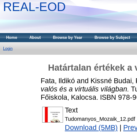
REAL-EOD
Home
About
Browse by Year
Browse by Subject
Login
Határtalan értékek a 
Fata, Ildikó
and
Kissné Budai, 
valós és a virtuális világban.
Tu
Főiskola, Kalocsa. ISBN 978-
Text
Tudomanyos_Mozaik_12.pdf
Download (5MB)
|
Pre