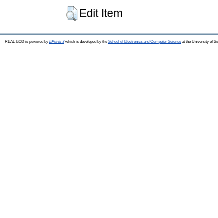
Edit Item
REAL-EOD is powered by
EPrints 3
which is developed by the
School of Electronics and Computer Science
at the University of 