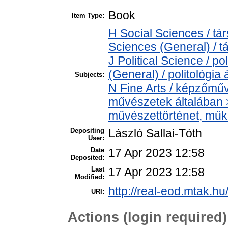
Book
Item Type:
H Social Sciences / t
Sciences (General) / 
J Political Science / po
(General) / politológia 
Subjects:
N Fine Arts / képzőműv
művészetek általában > 
művészettörténet, műkr
Depositing
László Sallai-Tóth
User:
Date
17 Apr 2023 12:58
Deposited:
Last
17 Apr 2023 12:58
Modified:
http://real-eod.mtak.hu
URI:
Actions (login required)