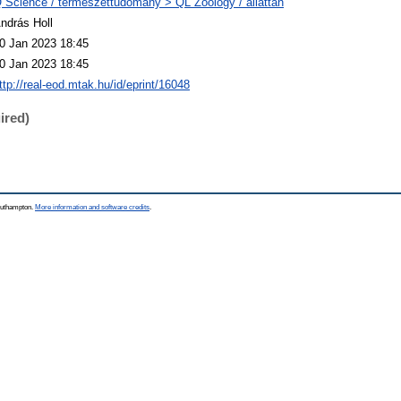
 Science / természettudomány > QL Zoology / állattan
ndrás Holl
0 Jan 2023 18:45
0 Jan 2023 18:45
ttp://real-eod.mtak.hu/id/eprint/16048
ired)
Southampton.
More information and software credits
.