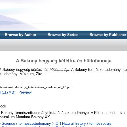
Browse by Author
Browse by Series
Browse by Publisher
A Bakony hegység kétéltű- és hüllőfaunája
A Bakony hegység kétéltű- és hüllőfaunája.
A Bakony természettudományi ku
ettudományi Múzeum, Zirc.
ermészettudományi_kutatásának_eredményei_20.pdf
 (117MB)
|
Preview
ook
 Bakony természettudományi kutatásának eredményei = Resultationes inves
aturalium Montium Bakony XX.
 Science / természettudomány > QH Natural history / természetrajz