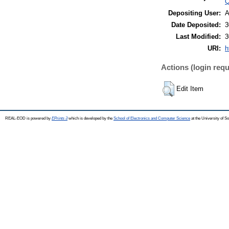
Q
Depositing User:
A
Date Deposited:
3
Last Modified:
3
URI:
h
Actions (login requ
Edit Item
REAL-EOD is powered by
EPrints 3
which is developed by the
School of Electronics and Computer Science
at the University of 