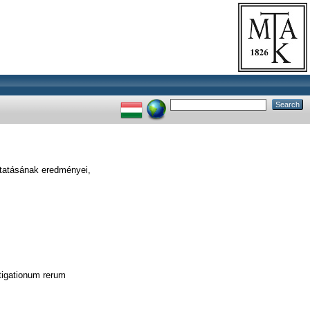
tatásának eredményei,
tigationum rerum