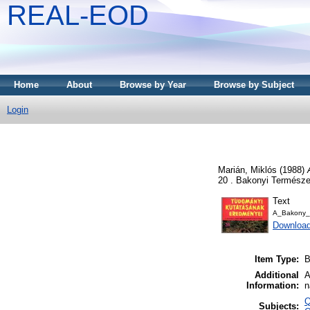
REAL-EOD
Home
About
Browse by Year
Browse by Subject
Login
Marián, Miklós
(1988)
20 . Bakonyi Termész
Text
A_Bakony_t
Download
Item Type:
B
Additional
A
Information:
n
Q
Subjects: