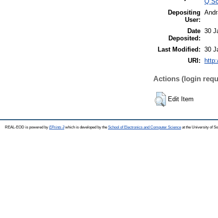
Q Sc
Depositing
Andr
User:
Date
30 J
Deposited:
Last Modified:
30 J
URI:
http
Actions (login requ
Edit Item
REAL-EOD is powered by
EPrints 3
which is developed by the
School of Electronics and Computer Science
at the University of 