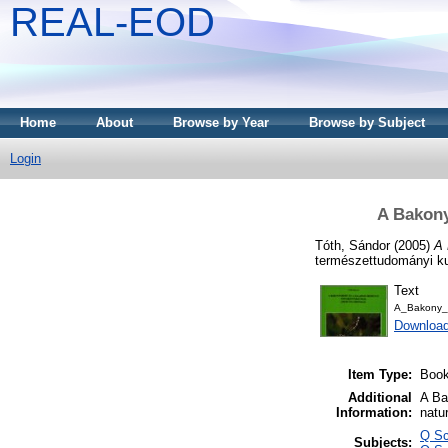
REAL-EOD
Home
About
Browse by Year
Browse by Subject
Login
A Bakony
Tóth, Sándor
(2005)
A 
természettudományi k
Text
A_Bakony_t
Downloa
Item Type:
Boo
Additional
A Ba
Information:
natu
Q Sc
Subjects: