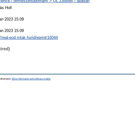
ience / természettudomány > QL Zoology / állattan
ás Holl
an 2023 15:09
an 2023 15:09
://real-eod.mtak.hu/id/eprint/16044
ired)
Southampton.
More information and software credits
.