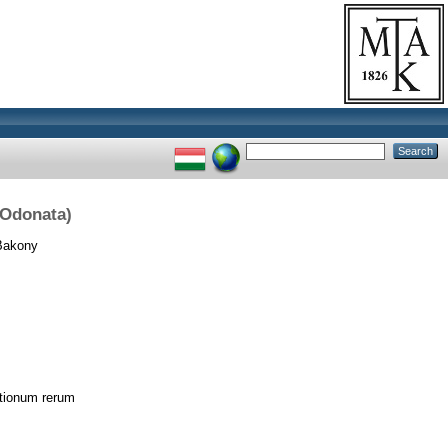
 Odonata)
Bakony
tionum rerum