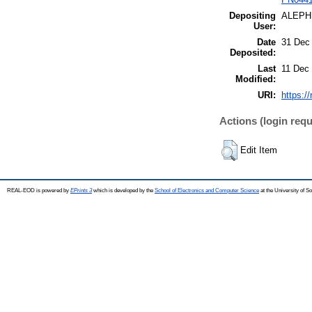
Depositing
ALEPH
User:
Date
31 Dec
Deposited:
Last
11 Dec
Modified:
URI:
https:/
Actions (login requ
Edit Item
REAL-EOD is powered by
EPrints 3
which is developed by the
School of Electronics and Computer Science
at the University of 