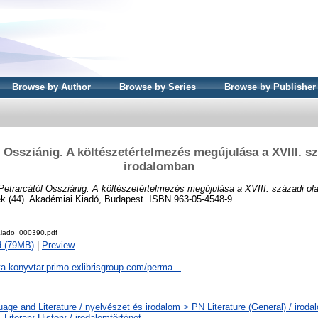
Browse by Author
Browse by Series
Browse by Publisher
 Ossziánig. A költészetértelmezés megújulása a XVIII. s
irodalomban
Petrarcától Ossziánig. A költészetértelmezés megújulása a XVIII. századi ol
tek (44). Akadémiai Kiadó, Budapest. ISBN 963-05-4548-9
iado_000390.pdf
d (79MB)
|
Preview
ta-konyvtar.primo.exlibrisgroup.com/perma...
age and Literature / nyelvészet és irodalom > PN Literature (General) / iroda
Literary History / irodalomtörténet