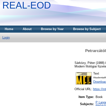
REAL-EOD
Home
About
Browse by Year
Browse by Subject
Login
Petrarcától
Sárközy, Péter
(1988)
Modern filológiai füze
Text
AkademiaiK
Downloa
Official URL:
https://m
Item Type:
Book
P Langu
Subjects:
PN0441 