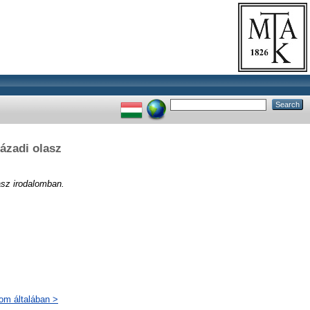
zázadi olasz
asz irodalomban.
lom általában >