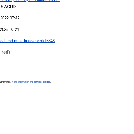
 SWORD
 2022 07:42
 2025 07:21
/real-eod.mtak.hu/id/eprint/15848
ired)
Southampton.
More information and software credits
.