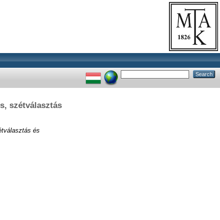
és, szétválasztás
étválasztás és