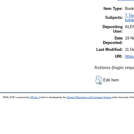
Item Type:
Book
T Te
Subjects:
kohá
Depositing
ALE
User:
Date
19 N
Deposited:
Last Modified:
11 D
URI:
https
Actions (login requ
Edit Item
REAL-EOD is powered by
EPrints 3
which is developed by the
School of Electronics and Computer Science
at the University of 