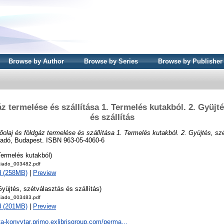
Browse by Author
Browse by Series
Browse by Publisher
z termelése és szállítása 1. Termelés kutakból. 2. Gyüjt
és szállítás
őolaj és földgáz termelése és szállítása 1. Termelés kutakból. 2. Gyüjtés, sz
adó, Budapest. ISBN 963-05-4060-6
Termelés kutakból)
iado_003482.pdf
d (258MB)
|
Preview
Gyüjtés, szétválasztás és szállítás)
iado_003483.pdf
d (201MB)
|
Preview
ta-konyvtar.primo.exlibrisgroup.com/perma...