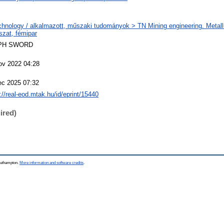
chnology / alkalmazott, műszaki tudományok > TN Mining engineering. Metall
szat, fémipar
PH SWORD
ov 2022 04:28
ec 2025 07:32
://real-eod.mtak.hu/id/eprint/15440
ired)
Southampton.
More information and software credits
.