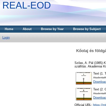
REAL-EOD
Home
About
Browse by Year
Browse by Subject
Login
Kőolaj és földgá
Szilas, A. Pál
(1985)
K
szállítás.
Akadémiai Ki
Text (1. 
AkademiaiK
Downloa
Text (2. 
AkademiaiK
Downloa
Official URL:
https://m