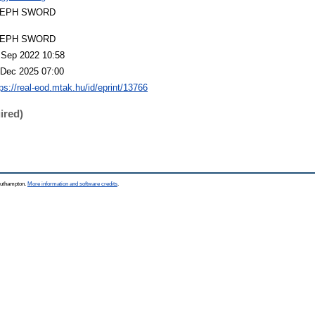
LEPH SWORD
LEPH SWORD
 Sep 2022 10:58
 Dec 2025 07:00
tps://real-eod.mtak.hu/id/eprint/13766
ired)
Southampton.
More information and software credits
.