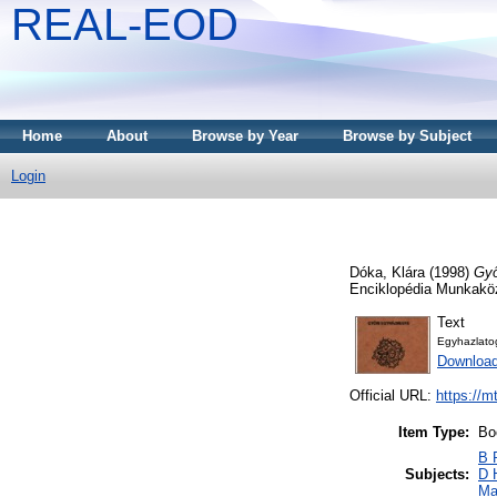
REAL-EOD
Home
About
Browse by Year
Browse by Subject
Login
Dóka, Klára
(1998)
Győ
Enciklopédia Munkakö
Text
Egyhazlato
Downloa
Official URL:
https://m
Item Type:
Bo
B 
Subjects:
D 
Ma