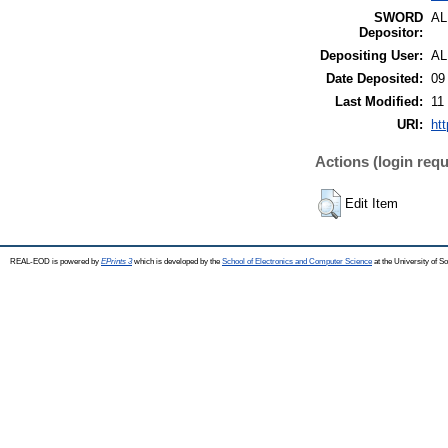
SWORD
A
Depositor:
Depositing User:
A
Date Deposited:
09
Last Modified:
11
URI:
ht
Actions (login requ
Edit Item
REAL-EOD is powered by
EPrints 3
which is developed by the
School of Electronics and Computer Science
at the University of 