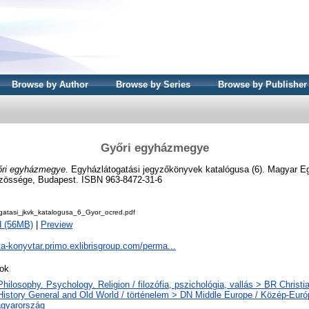
Browse by Author
Browse by Series
Browse by Publisher
Győri egyházmegye
ri egyházmegye.
Egyházlátogatási jegyzőkönyvek katalógusa (6). Magyar Eg
zössége, Budapest. ISBN 963-8472-31-6
gatasi_jkvk_katalogusa_6_Gyor_ocred.pdf
d (56MB)
|
Preview
ta-konyvtar.primo.exlibrisgroup.com/perma...
ok
Philosophy. Psychology. Religion / filozófia, pszichológia, vallás > BR Christi
History General and Old World / történelem > DN Middle Europe / Közép-Eur
gyarország