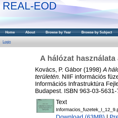
REAL-EOD
Home
About
Browse by Year
Browse by Subject
Login
A hálózat használata
Kovács, P. Gábor
(1998)
A hál
területén.
NIIF információs füze
Információs Infrastruktúra Fej
Budapest. ISBN 963-03-5631-
Text
Informacios_fuzetek_I_12_9.
Download (63MB)
|
Pr