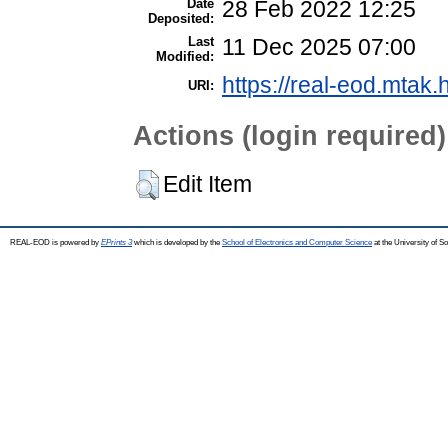
Date
28 Feb 2022 12:25
Deposited:
Last
11 Dec 2025 07:00
Modified:
https://real-eod.mtak.
URI:
Actions (login required)
Edit Item
REAL-EOD is powered by
EPrints 3
which is developed by the
School of Electronics and Computer Science
at the University of 