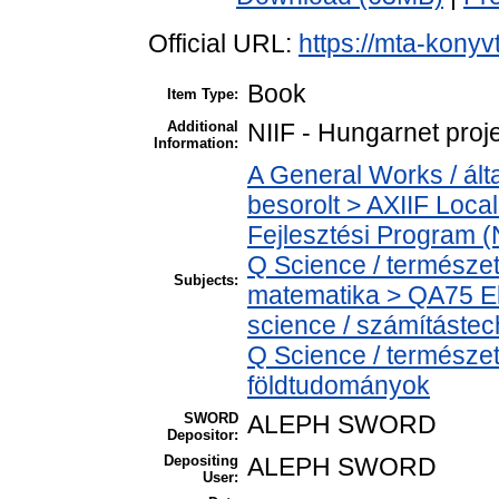
Official URL:
https://mta-konyv
Book
Item Type:
Additional
NIIF - Hungarnet proj
Information:
A General Works / ált
besorolt > AXIIF Local
Fejlesztési Program (
Q Science / természe
Subjects:
matematika > QA75 El
science / számítástec
Q Science / természe
földtudományok
SWORD
ALEPH SWORD
Depositor:
Depositing
ALEPH SWORD
User: