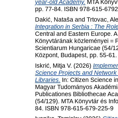
year-old Academy.
MTA Könyvtá
pp. 77-84. ISBN 978-615-6792
Dakić, Nataša
and
Trtovac, Al
Integration in Serbia : The Role
Central and Eastern Europe.
Könyvtárának közleményei = P
Scientiarum Hungaricae (54/1
Központ, Budapest, pp. 55-61
Iskrić, Mitja V.
(2026)
Implemen
Science Projects and Network i
Libraries.
In: Citizen Science i
Magyar Tudományos Akadémia
Publicationes Bibliothecae A
(54/129). MTA Könyvtár és Inf
84. ISBN 978-615-679-225-9