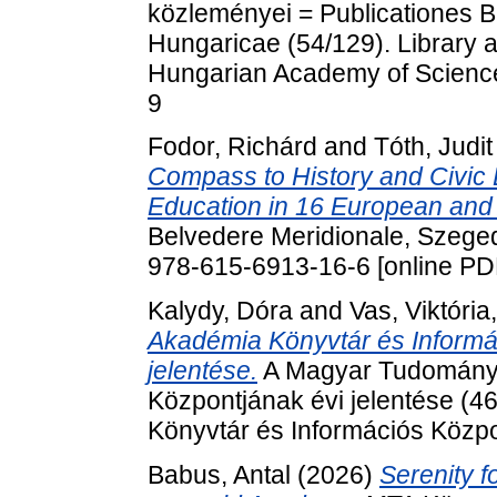
közleményei = Publicationes 
Hungaricae (54/129). Library a
Hungarian Academy of Scienc
9
Fodor, Richárd
and
Tóth, Judit
Compass to History and Civic 
Education in 16 European and 
Belvedere Meridionale, Szeged
978-615-6913-16-6 [online PD
Kalydy, Dóra
and
Vas, Viktória
Akadémia Könyvtár és Informá
jelentése.
A Magyar Tudományo
Központjának évi jelentése (
Könyvtár és Információs Közpo
Babus, Antal
(2026)
Serenity f