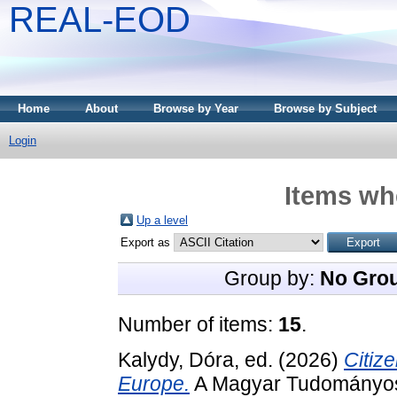
REAL-EOD
Home
About
Browse by Year
Browse by Subject
Login
Items whe
Up a level
Export as
Group by:
No Gro
Number of items:
15
.
Kalydy, Dóra
, ed. (2026)
Citiz
Europe.
A Magyar Tudományos