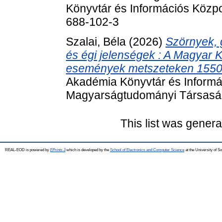
Könyvtár és Információs Közp
688-102-3
Szalai, Béla
(2026)
Szörnyek, 
és égi jelenségek : A Magyar K
események metszeteken 1550
Akadémia Könyvtár és Informá
Magyarságtudományi Társaság
This list was gener
REAL-EOD is powered by
EPrints 3
which is developed by the
School of Electronics and Computer Science
at the University of 