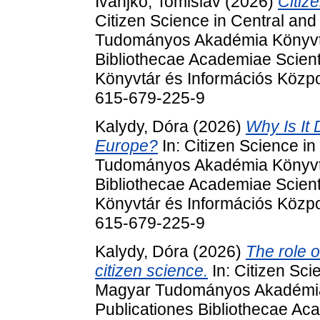
Ivanjko, Tomislav
(2026)
Citiz
Citizen Science in Central an
Tudományos Akadémia Könyvtá
Bibliothecae Academiae Scien
Könyvtár és Információs Közpo
615-679-225-9
Kalydy, Dóra
(2026)
Why Is It 
Europe?
In: Citizen Science i
Tudományos Akadémia Könyvtá
Bibliothecae Academiae Scien
Könyvtár és Információs Közpo
615-679-225-9
Kalydy, Dóra
(2026)
The role o
citizen science.
In: Citizen Sci
Magyar Tudományos Akadémia
Publicationes Bibliothecae A