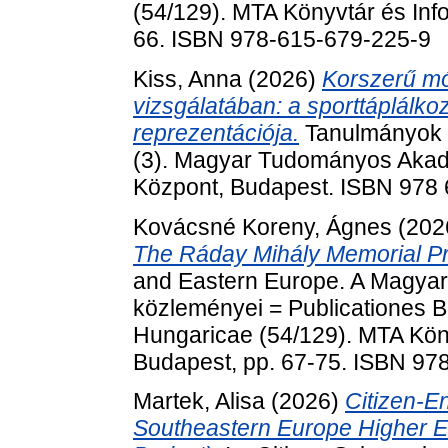
(54/129). MTA Könyvtár és Inf
66. ISBN 978-615-679-225-9
Kiss, Anna
(2026)
Korszerű m
vizsgálatában: a sporttáplálk
reprezentációja.
Tanulmányok 
(3). Magyar Tudományos Akad
Központ, Budapest. ISBN 978 
Kovácsné Koreny, Ágnes
(202
The Ráday Mihály Memorial Pr
and Eastern Europe. A Magy
közleményei = Publicationes 
Hungaricae (54/129). MTA Kön
Budapest, pp. 67-75. ISBN 97
Martek, Alisa
(2026)
Citizen-E
Southeastern Europe Higher