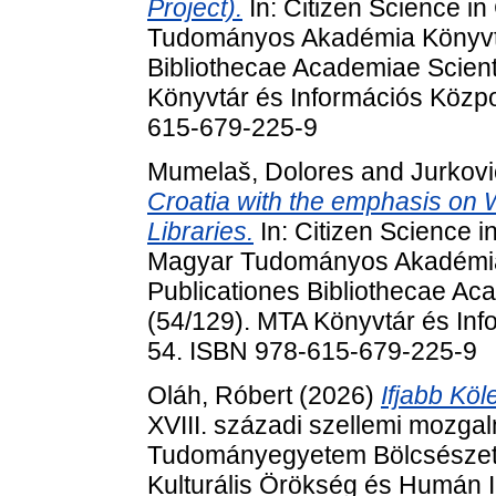
Project).
In: Citizen Science i
Tudományos Akadémia Könyvtá
Bibliothecae Academiae Scien
Könyvtár és Információs Közpo
615-679-225-9
Mumelaš, Dolores
and
Jurkovi
Croatia with the emphasis on 
Libraries.
In: Citizen Science i
Magyar Tudományos Akadémia
Publicationes Bibliothecae A
(54/129). MTA Könyvtár és Inf
54. ISBN 978-615-679-225-9
Oláh, Róbert
(2026)
Ifjabb Kö
XVIII. századi szellemi mozgal
Tudományegyetem Bölcsészet
Kulturális Örökség és Humán 